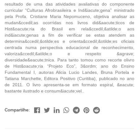
resultado de uma das atividades avaliativas do componente
curricular “Culturas Afrobrasileira e Ind&iacute;gena” ministrado
pela Profa. Cristiane Maria Nepomuceno, objetiva analisar as
mudan&ccedil;as ocorridas nos livros did&aacute;ticos de
Hist&oacute;ria do Brasil em rela&ccedil;&atilde;o aos
ind&iacute;genas a fim de verificar se estas atendem as
determina&ccedil;&otilde;es e orienta&ccedil;&otilde;es oficiais
centrada numa perspectiva educacional de reconhecimento,
valoriza&ccedil;&atilde;o e respeito &agrave;
diversidade&eacute;tnica. Para tanto tomou como recorte olivro
de Hist&oacute;ria “Projeto Eco”, 3&ordm; ano do Ensino
Fundamental I, autoras Alicia Lucio Landes, Bruna Portela e
Tatiana Marchette, Editora Positivo (Curitiba), publicado no ano
de 2011. O livro apresenta-se em formato espiral, &eacute;
bastante ilustrado e consum&iacute;vel..
Compartilhe: