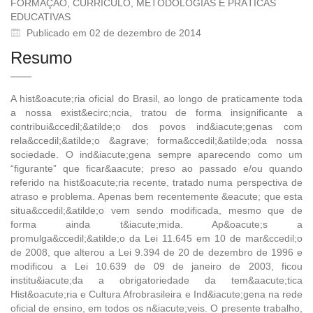
FORMAÇÃO, CURRÍCULO, METODOLOGIAS E PRÁTICAS
EDUCATIVAS
Publicado em 02 de dezembro de 2014
Resumo
A hist&oacute;ria oficial do Brasil, ao longo de praticamente toda
a nossa exist&ecirc;ncia, tratou de forma insignificante a
contribui&ccedil;&atilde;o dos povos ind&iacute;genas com
rela&ccedil;&atilde;o &agrave; forma&ccedil;&atilde;oda nossa
sociedade. O ind&iacute;gena sempre aparecendo como um
“figurante” que ficar&aacute; preso ao passado e/ou quando
referido na hist&oacute;ria recente, tratado numa perspectiva de
atraso e problema. Apenas bem recentemente &eacute; que esta
situa&ccedil;&atilde;o vem sendo modificada, mesmo que de
forma ainda t&iacute;mida. Ap&oacute;s a
promulga&ccedil;&atilde;o da Lei 11.645 em 10 de mar&ccedil;o
de 2008, que alterou a Lei 9.394 de 20 de dezembro de 1996 e
modificou a Lei 10.639 de 09 de janeiro de 2003, ficou
institu&iacute;da a obrigatoriedade da tem&aacute;tica
Hist&oacute;ria e Cultura Afrobrasileira e Ind&iacute;gena na rede
oficial de ensino, em todos os n&iacute;veis. O presente trabalho,