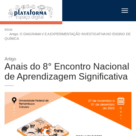
Toggl
navig
Início
Artigo: O DIAGRAMA V E A EXPERIMENTAÇÃO INVESTIGATIVA NO ENSINO DE
QUÍMICA
Artigo
Anais do 8° Encontro Nacional
de Aprendizagem Significativa