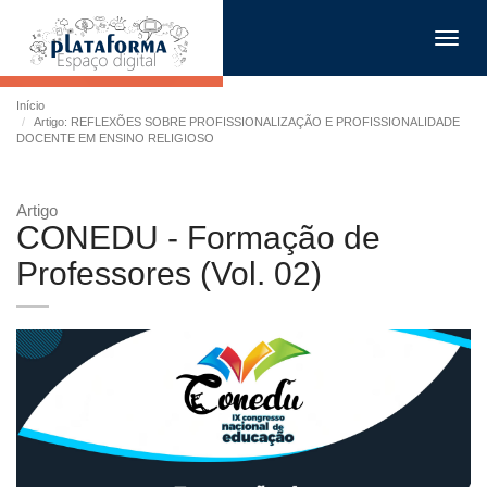
Toggl
navig
Início
Artigo: REFLEXÕES SOBRE PROFISSIONALIZAÇÃO E PROFISSIONALIDADE
DOCENTE EM ENSINO RELIGIOSO
Artigo
CONEDU - Formação de
Professores (Vol. 02)