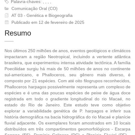
Palavra-chaves: , , , ,
Comunicação Oral (CO)
AT 03 - Genética e Biogeografia
Publicado em 12 de fevereiro de 2025
Resumo
Nos últimos 250 milhões de anos, eventos geológicos e climáticos
impactaram a região Neotropical, incluindo a vertente atlântica
brasileira, que experimentou intensa atividade tectônica. A família
Poeciliidae surgiu há mais de 50 milhões de anos no continente
sul-americano, e Phalloceros, seu gênero mais diverso, é
composto por 21 espécies. Com até oito filogrupos reconhecidos,
Phalloceros harpagos possivelmente representa um complexo de
espécies e é uma das poucas espécies de peixe de água doce
registrada em todo o gradiente longitudinal do rio Macaé, no
estado do Rio de Janeiro. Este estudo teve como objetivo
explorar a variabilidade genética de P. harpagos e inferir sua
história demográfica na bacia hidrográfica do rio Macaé e planície
fluvial adjacente. Os exemplares foram amostrados em 10 locais
distribuídos em três compartimentos geomorfológicos - Escarpa
Serrana (ES), Domínio Colinoso (DC) e Planície Fluvial (PF) -