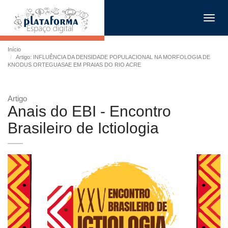
Toggl
navig
Início
Artigo: INFLUÊNCIA DA DENSIDADE POPULACIONAL NA MORFOLOGIA DE
KNODUS ORTEGUASAE EM PRAIAS DO RIO ACRE
Artigo
Anais do EBI - Encontro
Brasileiro de Ictiologia