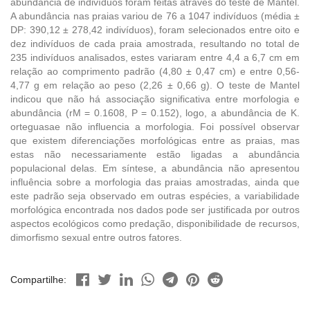
abundância de indivíduos foram feitas através do teste de Mantel.
A abundância nas praias variou de 76 a 1047 indivíduos (média ±
DP: 390,12 ± 278,42 indivíduos), foram selecionados entre oito e
dez indivíduos de cada praia amostrada, resultando no total de
235 indivíduos analisados, estes variaram entre 4,4 a 6,7 cm em
relação ao comprimento padrão (4,80 ± 0,47 cm) e entre 0,56-
4,77 g em relação ao peso (2,26 ± 0,66 g). O teste de Mantel
indicou que não há associação significativa entre morfologia e
abundância (rM = 0.1608, P = 0.152), logo, a abundância de K.
orteguasae não influencia a morfologia. Foi possível observar
que existem diferenciações morfológicas entre as praias, mas
estas não necessariamente estão ligadas a abundância
populacional delas. Em síntese, a abundância não apresentou
influência sobre a morfologia das praias amostradas, ainda que
este padrão seja observado em outras espécies, a variabilidade
morfológica encontrada nos dados pode ser justificada por outros
aspectos ecológicos como predação, disponibilidade de recursos,
dimorfismo sexual entre outros fatores.
Compartilhe: