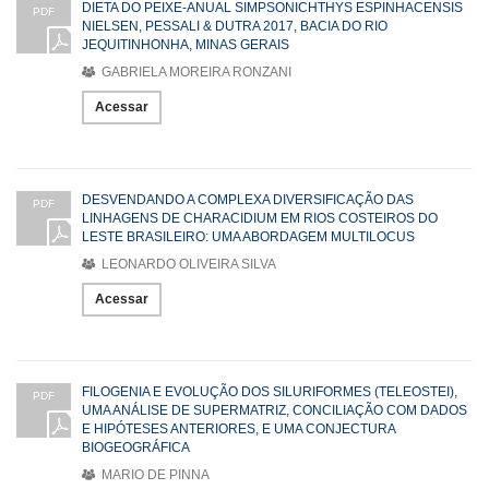
DIETA DO PEIXE-ANUAL SIMPSONICHTHYS ESPINHACENSIS
PDF
NIELSEN, PESSALI & DUTRA 2017, BACIA DO RIO
JEQUITINHONHA, MINAS GERAIS
GABRIELA MOREIRA RONZANI
Acessar
DESVENDANDO A COMPLEXA DIVERSIFICAÇÃO DAS
PDF
LINHAGENS DE CHARACIDIUM EM RIOS COSTEIROS DO
LESTE BRASILEIRO: UMA ABORDAGEM MULTILOCUS
LEONARDO OLIVEIRA SILVA
Acessar
FILOGENIA E EVOLUÇÃO DOS SILURIFORMES (TELEOSTEI),
PDF
UMA ANÁLISE DE SUPERMATRIZ, CONCILIAÇÃO COM DADOS
E HIPÓTESES ANTERIORES, E UMA CONJECTURA
BIOGEOGRÁFICA
MARIO DE PINNA