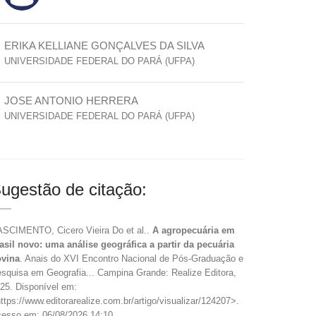
ERIKA KELLIANE GONÇALVES DA SILVA
UNIVERSIDADE FEDERAL DO PARÁ (UFPA)
JOSE ANTONIO HERRERA
UNIVERSIDADE FEDERAL DO PARÁ (UFPA)
ugestão de citação:
SCIMENTO, Cicero Vieira Do et al..
A agropecuária em
asil novo: uma análise geográfica a partir da pecuária
vina
. Anais do XVI Encontro Nacional de Pós-Graduação e
squisa em Geografia... Campina Grande: Realize Editora,
25. Disponível em:
ttps://www.editorarealize.com.br/artigo/visualizar/124207>.
esso em: 06/08/2026 14:10