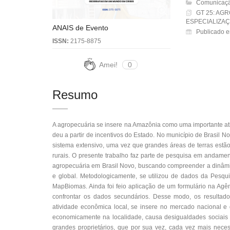
Comunicaçã
GT 25: AG
ESPECIALIZAÇ
ANAIS de Evento
Publicado 
ISSN:
2175-8875
Amei!
0
Resumo
A agropecuária se insere na Amazônia como uma importante at
deu a partir de incentivos do Estado. No município de Brasil N
sistema extensivo, uma vez que grandes áreas de terras estã
rurais. O presente trabalho faz parte de pesquisa em andamen
agropecuária em Brasil Novo, buscando compreender a dinâmic
e global. Metodologicamente, se utilizou de dados da Pes
MapBiomas. Ainda foi feio aplicação de um formulário na Ag
confrontar os dados secundários. Desse modo, os resultad
atividade econômica local, se insere no mercado nacional e 
economicamente na localidade, causa desigualdades sociais e
grandes proprietários, que por sua vez, cada vez mais nece