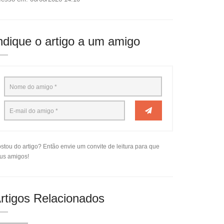
ndique o artigo a um amigo
stou do artigo? Então envie um convite de leitura para que
us amigos!
rtigos Relacionados