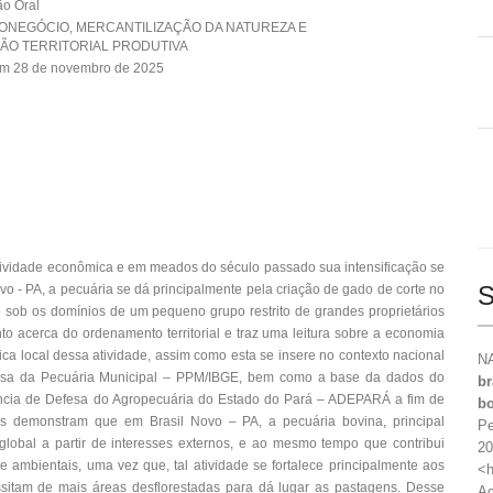
o Oral
RONEGÓCIO, MERCANTILIZAÇÃO DA NATUREZA E
ÃO TERRITORIAL PRODUTIVA
em 28 de novembro de 2025
ividade econômica e em meados do século passado sua intensificação se
S
ovo - PA, a pecuária se dá principalmente pela criação de gado de corte no
o sob os domínios de um pequeno grupo restrito de grandes proprietários
to acerca do ordenamento territorial e traz uma leitura sobre a economia
a local dessa atividade, assim como esta se insere no contexto nacional
NA
quisa da Pecuária Municipal – PPM/IBGE, bem como a base da dados do
br
ência de Defesa do Agropecuária do Estado do Pará – ADEPARÁ a fim de
bo
os demonstram que em Brasil Novo – PA, a pecuária bovina, principal
Pe
global a partir de interesses externos, e ao mesmo tempo que contribui
20
 ambientais, uma vez que, tal atividade se fortalece principalmente aos
<h
ssitam de mais áreas desflorestadas para dá lugar as pastagens. Desse
Ac