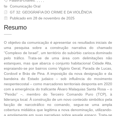
Palavra-chaves: , , , ,
Comunicação Oral
GT 32: GEOGRAFIA DO CRIME E DA VIOLÊNCIA
Publicado em 28 de novembro de 2025
Resumo
O objetivo da comunicação é apresentar os resultados iniciais de
uma pesquisa sobre a construção narrativa do chamado
“Complexo de Israel”, um território do subúrbio carioca dominado
pelo tráfico. Trata-se de uma área com delimitações não
estanques, mas que abarca o conjunto habitacional Cidade Alta,
espraiando-se por bairros como Vigário Geral, Parada de Lucas,
Cordovil e Brás de Pina. A imposição da nova designação e da
bandeira do Estado judaico – sob influência do movimento
neopentecostal – como marcadores territoriais desponta em 2020
com a emergência do traficante Álvaro Malaquias Santa Rosa – o
“Peixão” –, membro do Terceiro Comando Puro (TCP), à
liderança local. À construção de um novo conteúdo simbólico pela
facção de narcotráfico no comando, segue-se uma ampla
cobertura midiática que legitima a nova denominação, utilizando-
a amplamente em suas narrativas sobre aquele espaço. Trata-se