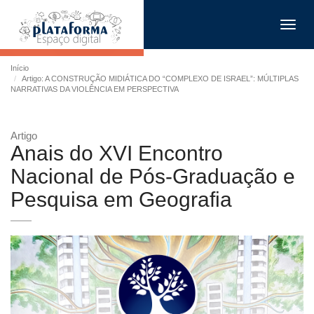
Toggl
navig
Início
Artigo: A CONSTRUÇÃO MIDIÁTICA DO “COMPLEXO DE ISRAEL”: MÚLTIPLAS
NARRATIVAS DA VIOLÊNCIA EM PERSPECTIVA
Artigo
Anais do XVI Encontro
Nacional de Pós-Graduação e
Pesquisa em Geografia