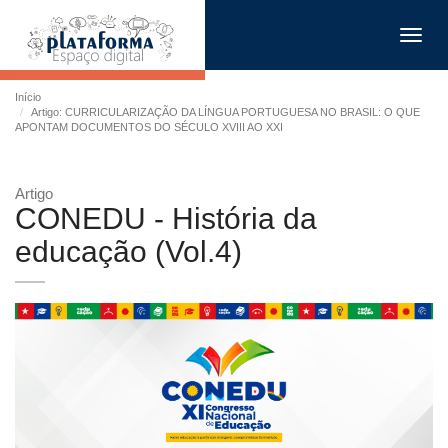
Toggl
navig
Início
Artigo: CURRICULARIZAÇÃO DA LÍNGUA PORTUGUESA NO BRASIL: O QUE
APONTAM DOCUMENTOS DO SÉCULO XVIII AO XXI
Artigo
CONEDU - História da
educação (Vol.4)