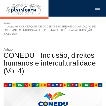
Toggl
navig
Início
Artigo: AS CONCEPÇÕES DE DOCENTES SOBRE A ESCOLARIZAÇÃO DE
ESTUDANTES SURDOS NA PERSPECTIVA PEDAGÓGICA DA EDUCAÇÃO
INCLUSIVA
Artigo
CONEDU - Inclusão, direitos
humanos e interculturalidade
(Vol.4)