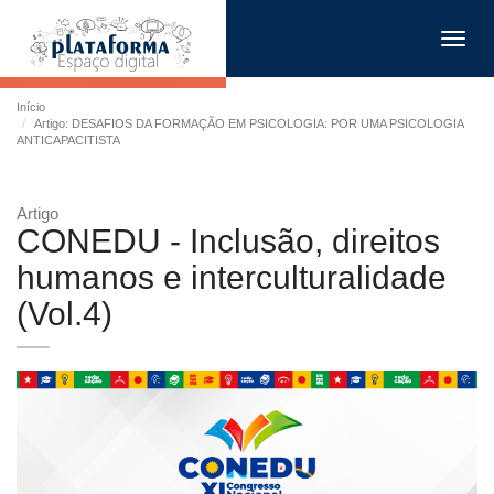
Toggl
navig
Início
Artigo: DESAFIOS DA FORMAÇÃO EM PSICOLOGIA: POR UMA PSICOLOGIA
ANTICAPACITISTA
Artigo
CONEDU - Inclusão, direitos
humanos e interculturalidade
(Vol.4)