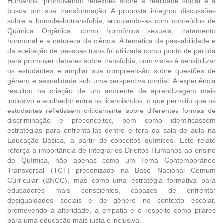
Humanos, promovendo reflexões sobre a realidade social e a
busca por sua transformação. A proposta integrou discussões
sobre a homolesbotransfobia, articulando-as com conteúdos de
Química Orgânica, como hormônios sexuais, tratamento
hormonal e a natureza da ciência. A temática da passabilidade e
da aceitação de pessoas trans foi utilizada como ponto de partida
para promover debates sobre transfobia, com vistas à sensibilizar
os estudantes e ampliar sua compreensão sobre questões de
gênero e sexualidade sob uma perspectiva cordial. A experiência
resultou na criação de um ambiente de aprendizagem mais
inclusivo e acolhedor entre os licenciandos, o que permitiu que os
estudantes refletissem criticamente sobre diferentes formas de
discriminação e preconceitos, bem como identificassem
estratégias para enfrentá-las dentro e fora da sala de aula na
Educação Básica, a partir de conceitos químicos. Este relato
reforça a importância de integrar os Direitos Humanos ao ensino
de Química, não apenas como um Tema Contemporâneo
Transversal (TCT) preconizado na Base Nacional Comum
Curricular (BNCC), mas como uma estratégia formativa para
educadores mais conscientes, capazes de enfrentar
desigualdades sociais e de gênero no contexto escolar,
promovendo a alteridade, a empatia e o respeito como pilares
para uma educação mais justa e inclusiva.