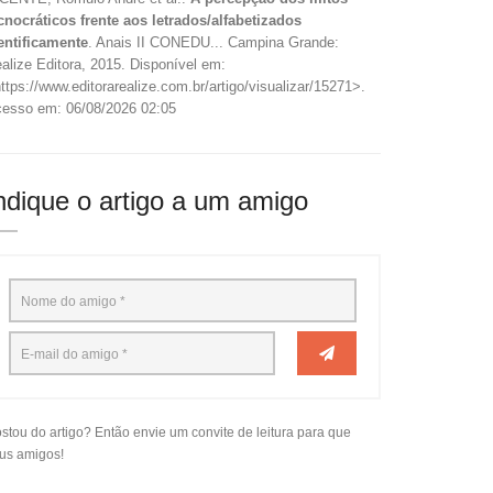
cnocráticos frente aos letrados/alfabetizados
entificamente
. Anais II CONEDU... Campina Grande:
alize Editora, 2015. Disponível em:
ttps://www.editorarealize.com.br/artigo/visualizar/15271>.
esso em: 06/08/2026 02:05
ndique o artigo a um amigo
stou do artigo? Então envie um convite de leitura para que
us amigos!