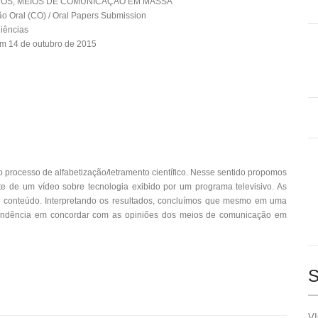
OS, MEIOS DE COMUNICAÇÃO EM MASSA
 Oral (CO) / Oral Papers Submission
iências
m 14 de outubro de 2015
o processo de alfabetização/letramento científico. Nesse sentido propomos
 de um vídeo sobre tecnologia exibido por um programa televisivo. As
de conteúdo. Interpretando os resultados, concluímos que mesmo em uma
e tendência em concordar com as opiniões dos meios de comunicação em
S
VI