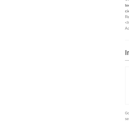
te
ci
Re
<h
Ac
I
Go
se