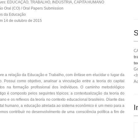
aves: EDUCAÇÃO, TRABALHO, INDÚSTRIA, CAPITA HUMANO
 Oral (CO) / Oral Papers Submission
s da Educação
m 14 de outubro de 2015
S
CA
tr
te
Gr
obre a relação da Educação e Trabalho, com ênfase em elucidar o lugar da
<h
 Possui como objetivo, analisar a vinculação entre a teoria do capital
Ac
s na formação profissional dos indivíduos. O caminho metodológico
artigo é composto pelos seguintes tópicos: a contextualização da teoria do
ano e os reflexos da teoria no contexto educacional brasileiro. Diante das
I
pital humano, a educação atrelada ao sistema econômico é um meio para a
emos contribuir no desenvolvimento de uma consciência política a fim de