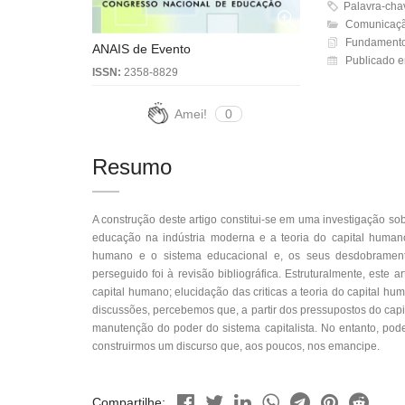
Palavra-ch
Comunicação
Fundamento
ANAIS de Evento
Publicado e
ISSN:
2358-8829
Amei!
0
Resumo
A construção deste artigo constitui-se em uma investigação s
educação na indústria moderna e a teoria do capital humano.
humano e o sistema educacional e, os seus desdobramento
perseguido foi à revisão bibliográfica. Estruturalmente, este 
capital humano; elucidação das criticas a teoria do capital hum
discussões, percebemos que, a partir dos pressupostos do ca
manutenção do poder do sistema capitalista. No entanto, pod
construirmos um discurso que, aos poucos, nos emancipe.
Compartilhe: