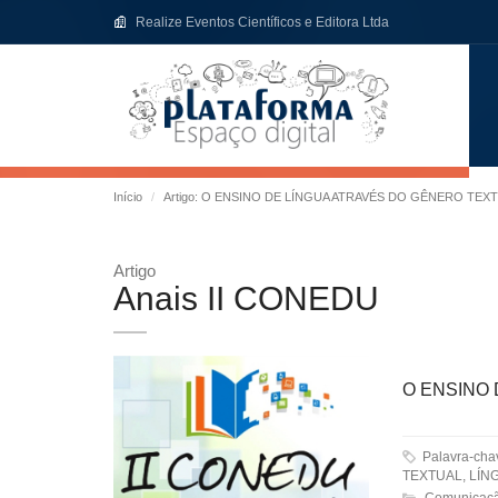
Realize Eventos Científicos e Editora Ltda
Início
Artigo: O ENSINO DE LÍNGUA ATRAVÉS DO GÊNERO TEX
Artigo
Anais II CONEDU
O ENSINO
Palavra-ch
TEXTUAL, LÍ