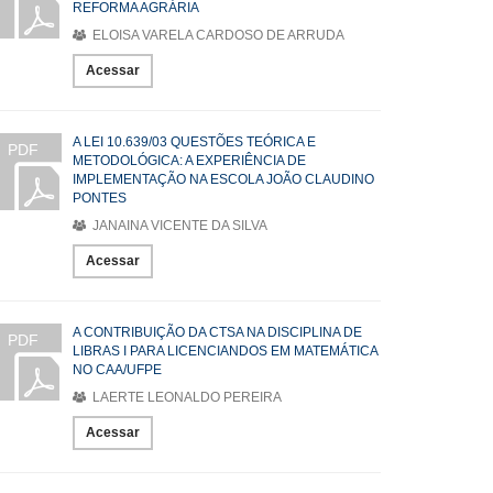
REFORMA AGRÁRIA
ELOISA VARELA CARDOSO DE ARRUDA
Acessar
A LEI 10.639/03 QUESTÕES TEÓRICA E
PDF
METODOLÓGICA: A EXPERIÊNCIA DE
IMPLEMENTAÇÃO NA ESCOLA JOÃO CLAUDINO
PONTES
JANAINA VICENTE DA SILVA
Acessar
A CONTRIBUIÇÃO DA CTSA NA DISCIPLINA DE
PDF
LIBRAS I PARA LICENCIANDOS EM MATEMÁTICA
NO CAA/UFPE
LAERTE LEONALDO PEREIRA
Acessar