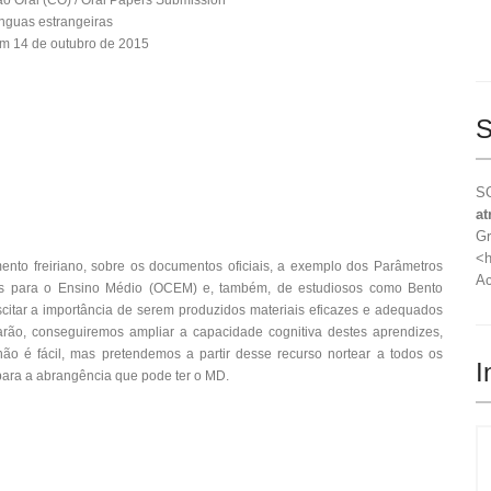
 Oral (CO) / Oral Papers Submission
nguas estrangeiras
m 14 de outubro de 2015
S
SO
at
Gr
<h
nto freiriano, sobre os documentos oficiais, a exemplo dos Parâmetros
Ac
ares para o Ensino Médio (OCEM) e, também, de estudiosos como Bento
uscitar a importância de serem produzidos materiais eficazes e adequados
arão, conseguiremos ampliar a capacidade cognitiva destes aprendizes,
ão é fácil, mas pretendemos a partir desse recurso nortear a todos os
I
para a abrangência que pode ter o MD.