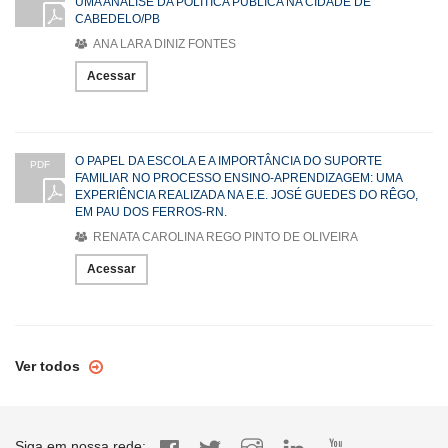
UMA ANÁLISE DA POLÍTICA PÚBLICA NA CIDADE DE
CABEDELO/PB
ANA LARA DINIZ FONTES
Acessar
O PAPEL DA ESCOLA E A IMPORTÂNCIA DO SUPORTE
PDF
FAMILIAR NO PROCESSO ENSINO-APRENDIZAGEM: UMA
EXPERIÊNCIA REALIZADA NA E.E. JOSÉ GUEDES DO RÊGO,
EM PAU DOS FERROS-RN.
RENATA CAROLINA REGO PINTO DE OLIVEIRA
Acessar
Ver todos
Siga em nossa rede: