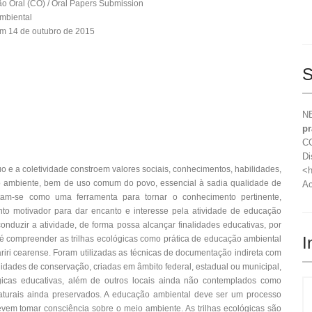
 Oral (CO) / Oral Papers Submission
mbiental
m 14 de outubro de 2015
S
NE
pr
CO
Di
o e a coletividade constroem valores sociais, conhecimentos, habilidades,
<h
o ambiente, bem de uso comum do povo, essencial à sadia qualidade de
Ac
entam-se como uma ferramenta para tornar o conhecimento pertinente,
nto motivador para dar encanto e interesse pela atividade de educação
onduzir a atividade, de forma possa alcançar finalidades educativas, por
I
o é compreender as trilhas ecológicas como prática de educação ambiental
riri cearense. Foram utilizadas as técnicas de documentação indireta com
nidades de conservação, criadas em âmbito federal, estadual ou municipal,
ógicas educativas, além de outros locais ainda não contemplados como
naturais ainda preservados. A educação ambiental deve ser um processo
vem tomar consciência sobre o meio ambiente. As trilhas ecológicas são