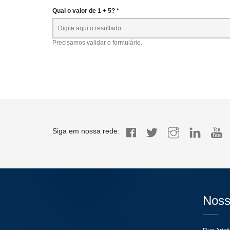
Qual o valor de 1 + 5? *
Precisamos validar o formulário.
Siga em nossa rede:
Noss