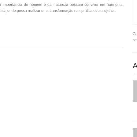
a a importância do homem e da natureza possam conviver em harmonia,
sta, onde possa realizar uma transformação nas práticas dos sujeitos.
Go
se
A