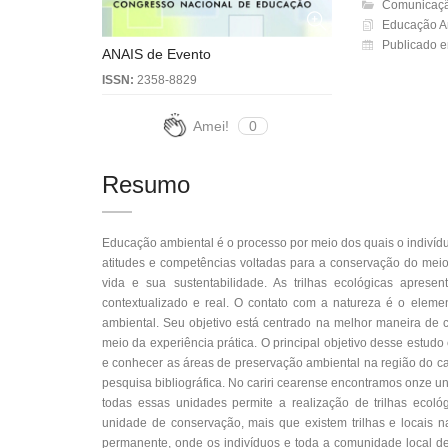
Comunicação
Educação A
Publicado e
ANAIS de Evento
ISSN:
2358-8829
Amei!
0
Resumo
Educação ambiental é o processo por meio dos quais o indivídu
atitudes e competências voltadas para a conservação do mei
vida e sua sustentabilidade. As trilhas ecológicas apres
contextualizado e real. O contato com a natureza é o eleme
ambiental. Seu objetivo está centrado na melhor maneira de c
meio da experiência prática. O principal objetivo desse estud
e conhecer as áreas de preservação ambiental na região do ca
pesquisa bibliográfica. No cariri cearense encontramos onze u
todas essas unidades permite a realização de trilhas ecol
unidade de conservação, mais que existem trilhas e locais 
permanente, onde os indivíduos e toda a comunidade local de