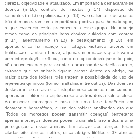
clareza, objetividade e atualizado. Em importância destacaram-se
doença (n=15), controle de insetos (n=14), dispersão de
sementes (n=13) e polinização (n=13), vale salientar, que apenas
três demonstraram uma importância positiva para hematófagos,
o que evidencia certo preconceito a esse grupo. No manejo
temos como os principais itens citados: cuidados com contato
(n=14), adentramento (n=13) e desalojamento (n=10), em
apenas cinco há manejo de fitófagos visitando árvores em
frutificação. Também houve, algumas informações que levam a
uma interpretação errônea, como no tópico desalojamento, pois,
não houve cuidado para orientar o processo de vedação correto,
evitando que os animais fiquem presos dentro do abrigo, na
maior parte dos folders, três trazem a possibilidade do uso de
repelentes químicos (formol, naftalina entre outros). Das doenças
destacaram-se a raiva e a histoplasmose como as mais comuns,
apenas um folder cita criptococose e outros dois a salmonelose.
Ao associar morcegos e raiva há uma forte tendência em
destacar o hematófago, e um dos folders analisados cita que
“Todos os morcegos podem transmitir doenças” (entretanto
apenas morcegos doentes podem transmitir), isso induz a uma
perseguição a esses animais. Em relação aos abrigos, foram
citados oito abrigos fitófilos, cinco abrigos litófilos e 39 abrigos