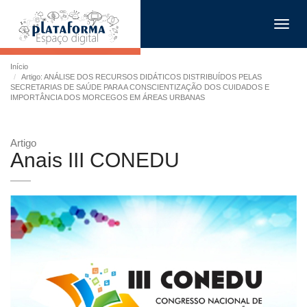
Toggl
navig
Início
Artigo: ANÁLISE DOS RECURSOS DIDÁTICOS DISTRIBUÍDOS PELAS
SECRETARIAS DE SAÚDE PARA A CONSCIENTIZAÇÃO DOS CUIDADOS E
IMPORTÂNCIA DOS MORCEGOS EM ÁREAS URBANAS
Artigo
Anais III CONEDU