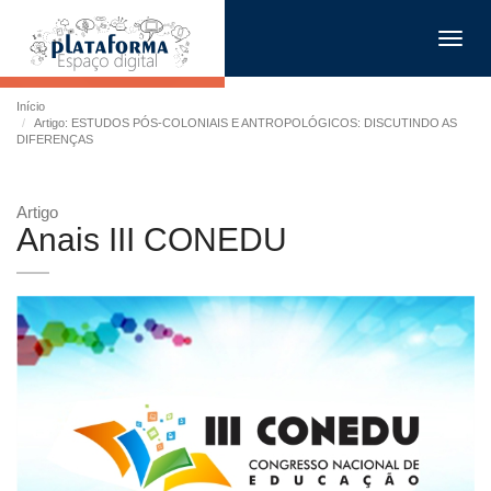
Toggl
navig
Início
Artigo: ESTUDOS PÓS-COLONIAIS E ANTROPOLÓGICOS: DISCUTINDO AS
DIFERENÇAS
Artigo
Anais III CONEDU