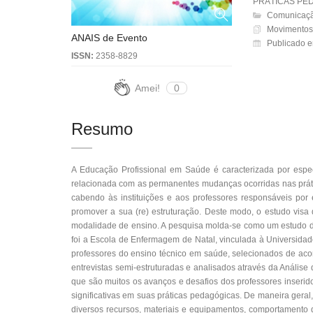
PRÁTICAS PE
Comunicaçã
Movimentos 
ANAIS de Evento
Publicado e
ISSN:
2358-8829
Amei!
0
Resumo
A Educação Profissional em Saúde é caracterizada por especi
relacionada com as permanentes mudanças ocorridas nas prátic
cabendo às instituições e aos professores responsáveis por
promover a sua (re) estruturação. Deste modo, o estudo visa
modalidade de ensino. A pesquisa molda-se como um estudo de
foi a Escola de Enfermagem de Natal, vinculada à Universidad
professores do ensino técnico em saúde, selecionados de acor
entrevistas semi-estruturadas e analisados através da Anális
que são muitos os avanços e desafios dos professores inseri
significativas em suas práticas pedagógicas. De maneira geral,
diversos recursos, materiais e equipamentos, comportamento d