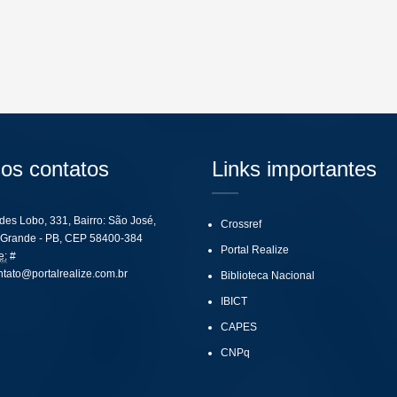
os contatos
Links importantes
ides Lobo, 331, Bairro: São José,
Crossref
Grande - PB, CEP 58400-384
Portal Realize
e:
#
ntato@portalrealize.com.br
Biblioteca Nacional
IBICT
CAPES
CNPq