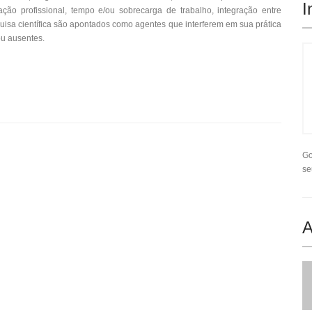
I
ação profissional, tempo e/ou sobrecarga de trabalho, integração entre
uisa científica são apontados como agentes que interferem em sua prática
ou ausentes.
Go
se
A