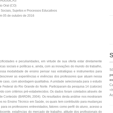
DAGÓGICAS
o Oral (CO)
Sociais, Sujeitos e Processos Educativos
m 05 de outubro de 2016
S
ficidades e peculiaridades, em virtude de sua oferta estar diretamente
as sociais e políticas e, ainda, com as inovações do mundo do trabalho,
SO
 essa modalidade de ensino pensar nas estratégias e instrumentos para
pe
 descrever as experiências e vivências dos professores que atuam nessa
ex
 caso, com abordagem qualitativa. A unidade selecionada para o estudo
Ca
e Federal do Rio Grande do Norte. Participaram da pesquisa 14 (catorze)
<h
do com critérios pré-estabelecidos. Os dados foram coletados através de
Ac
e de Conteúdo (BARDIN, 2004). Os resultados desta análise nos mostraram
dos no Ensino Técnico em Saúde, os quais tem contribuído para mudanças
 para os professores entrevistados, fatores como perfil do aluno, acesso a
ocente, exigências do mercado de trabalho, atitude dos profissionais do