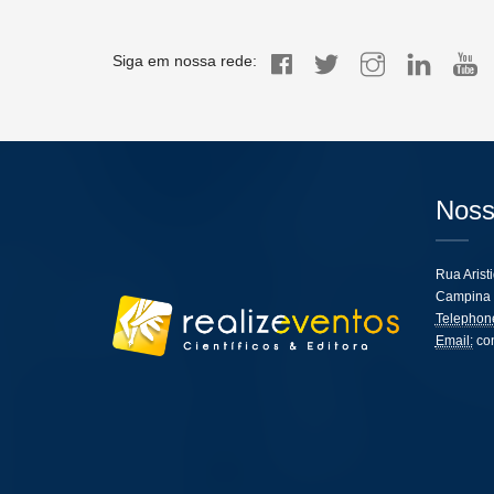
Siga em nossa rede:
Noss
Rua Arist
Campina 
Telephon
Email:
co