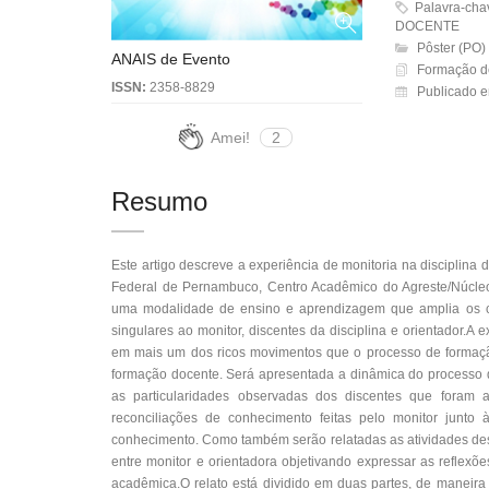
Palavra-ch
DOCENTE
Pôster (PO)
ANAIS de Evento
Formação de
ISSN:
2358-8829
Publicado e
Amei!
2
Resumo
Este artigo descreve a experiência de monitoria na disciplina 
Federal de Pernambuco, Centro Acadêmico do Agreste/Núcle
uma modalidade de ensino e aprendizagem que amplia os co
singulares ao monitor, discentes da disciplina e orientador.A
em mais um dos ricos movimentos que o processo de formação
formação docente. Será apresentada a dinâmica do processo 
as particularidades observadas dos discentes que foram a
reconciliações de conhecimento feitas pelo monitor junto 
conhecimento. Como também serão relatadas as atividades dese
entre monitor e orientadora objetivando expressar as reflexõ
acadêmica.O relato está dividido em duas partes, de maneira