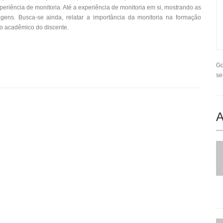
eriência de monitoria. Até a experiência de monitoria em si, mostrando as
zagens. Busca-se ainda, relatar a importância da monitoria na formação
o acadêmico do discente.
Go
se
A