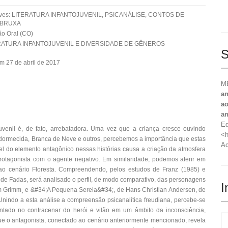
aves: LITERATURA INFANTOJUVENIL, PSICANÁLISE, CONTOS DE
 BRUXA
o Oral (CO)
RATURA INFANTOJUVENIL E DIVERSIDADE DE GÊNEROS
S
m 27 de abril de 2017
ME
an
ao
a
Ed
uvenil é, de fato, arrebatadora. Uma vez que a criança cresce ouvindo
<h
ormecida, Branca de Neve e outros, percebemos a importância que estas
Ac
el do elemento antagônico nessas histórias causa a criação da atmosfera
 protagonista com o agente negativo. Em similaridade, podemos aferir em
ao cenário Floresta. Compreendendo, pelos estudos de Franz (1985) e
 de Fadas, será analisado o perfil, de modo comparativo, das personagens
I
m Grimm¸ e &#34;A Pequena Sereia&#34;, de Hans Christian Andersen, de
nindo a esta análise a compreensão psicanalítica freudiana, percebe-se
ntado no contracenar do herói e vilão em um âmbito da inconsciência,
ue o antagonista, conectado ao cenário anteriormente mencionado, revela