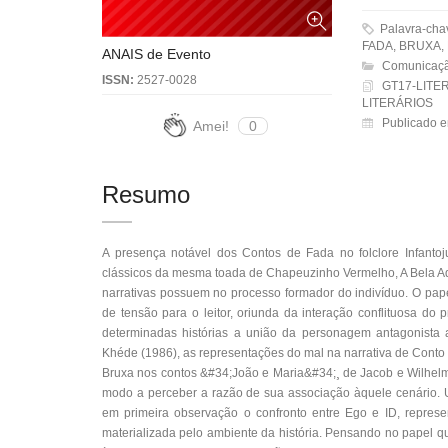
Palavra-ch
FADA, BRUXA,
ANAIS de Evento
Comunicaçã
ISSN:
2527-0028
GT17-LITE
LITERÁRIOS
Publicado e
Amei!
0
Resumo
A presença notável dos Contos de Fada no folclore Infantoj
clássicos da mesma toada de Chapeuzinho Vermelho, A Bela Ad
narrativas possuem no processo formador do indivíduo. O pap
de tensão para o leitor, oriunda da interação conflituosa do
determinadas histórias a união da personagem antagonista 
Khéde (1986), as representações do mal na narrativa de Conto
Bruxa nos contos &#34;João e Maria&#34;¸ de Jacob e Wilhel
modo a perceber a razão de sua associação àquele cenário. U
em primeira observação o confronto entre Ego e ID, represe
materializada pelo ambiente da história. Pensando no papel q