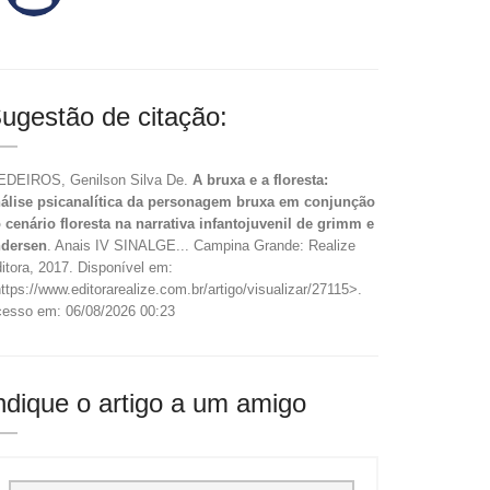
ugestão de citação:
DEIROS, Genilson Silva De.
A bruxa e a floresta:
álise psicanalítica da personagem bruxa em conjunção
 cenário floresta na narrativa infantojuvenil de grimm e
ndersen
. Anais IV SINALGE... Campina Grande: Realize
itora, 2017. Disponível em:
ttps://www.editorarealize.com.br/artigo/visualizar/27115>.
esso em: 06/08/2026 00:23
ndique o artigo a um amigo