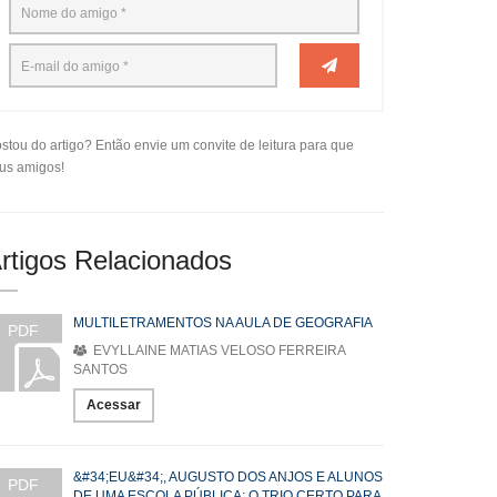
stou do artigo? Então envie um convite de leitura para que
us amigos!
rtigos Relacionados
MULTILETRAMENTOS NA AULA DE GEOGRAFIA
PDF
EVYLLAINE MATIAS VELOSO FERREIRA
SANTOS
Acessar
&#34;EU&#34;, AUGUSTO DOS ANJOS E ALUNOS
PDF
DE UMA ESCOLA PÚBLICA: O TRIO CERTO PARA