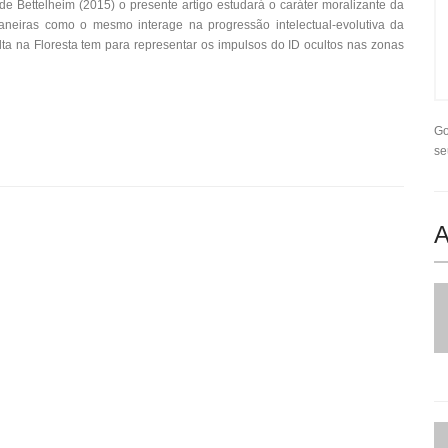
e Bettelheim (2015) o presente artigo estudará o caráter moralizante da
aneiras como o mesmo interage na progressão intelectual-evolutiva da
ulta na Floresta tem para representar os impulsos do ID ocultos nas zonas
Go
se
A