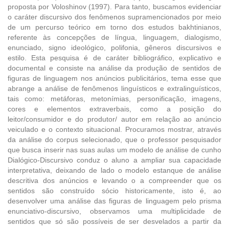
proposta por Voloshinov (1997). Para tanto, buscamos evidenciar
o caráter discursivo dos fenômenos supramencionados por meio
de um percurso teórico em torno dos estudos bakhtinianos,
referente às concepções de língua, linguagem, dialogismo,
enunciado, signo ideológico, polifonia, gêneros discursivos e
estilo. Esta pesquisa é de caráter bibliográfico, explicativo e
documental e consiste na análise da produção de sentidos de
figuras de linguagem nos anúncios publicitários, tema esse que
abrange a análise de fenômenos linguísticos e extralinguísticos,
tais como: metáforas, metonímias, personificação, imagens,
cores e elementos extraverbais, como a posição do
leitor/consumidor e do produtor/ autor em relação ao anúncio
veiculado e o contexto situacional. Procuramos mostrar, através
da análise do corpus selecionado, que o professor pesquisador
que busca inserir nas suas aulas um modelo de análise de cunho
Dialógico-Discursivo conduz o aluno a ampliar sua capacidade
interpretativa, deixando de lado o modelo estanque de análise
descritiva dos anúncios e levando o a compreender que os
sentidos são construído sócio historicamente, isto é, ao
desenvolver uma análise das figuras de linguagem pelo prisma
enunciativo-discursivo, observamos uma multiplicidade de
sentidos que só são possíveis de ser desvelados a partir da