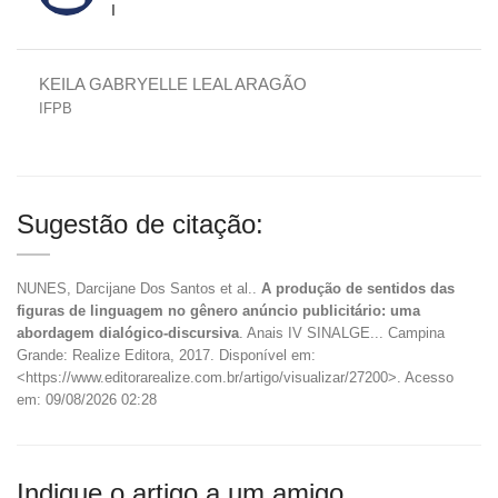
I
KEILA GABRYELLE LEAL ARAGÃO
IFPB
Sugestão de citação:
NUNES, Darcijane Dos Santos et al..
A produção de sentidos das
figuras de linguagem no gênero anúncio publicitário: uma
abordagem dialógico-discursiva
. Anais IV SINALGE... Campina
Grande: Realize Editora, 2017. Disponível em:
<https://www.editorarealize.com.br/artigo/visualizar/27200>. Acesso
em: 09/08/2026 02:28
Indique o artigo a um amigo