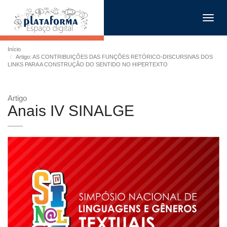
Toggl
navig
Início
Artigo: AS CONTRIBUIÇÕES DAS FUNÇÕES RETÓRICO-DISCURSIVAS DOS
LINKS PARA A CONSTRUÇÃO DO SENTIDO NO HIPERTEXTO
Artigo
Anais IV SINALGE