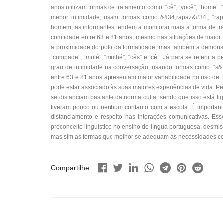
anos utilizam formas de tratamento como: “cê”, “você”, “home”
menor intimidade, usam formas como &#34;rapaz&#34;, “rapai
homem, as informantes tendem a monitorar mais a forma de tra
com idade entre 63 e 81 anos, mesmo nas situações de maior i
a proximidade do polo da formalidade, mas também a demonstraç
“cumpade”, “mulé”, “mulhé”, “cês” e “cê”. Já para se referir
grau de intimidade na conversação, usando formas como: “s&#
entre 63 e 81 anos apresentam maior variabilidade no uso de 
pode estar associado às suas maiores experiências de vida. Pe
se distanciam bastante da norma culta, sendo que isso está li
tiveram pouco ou nenhum contanto com a escola. É important
distanciamento e respeito nas interações comunicativas. Es
preconceito linguístico no ensino de língua portuguesa, desmist
mas sim as formas que melhor se adequam às necessidades co
Compartilhe: