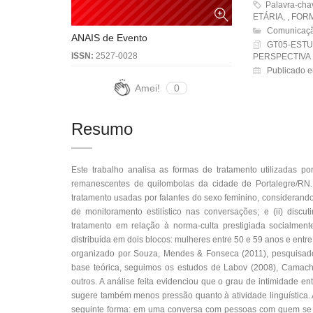
Palavra-cha
ETÁRIA, , FO
Comunicaçã
ANAIS de Evento
GT05-ESTU
ISSN:
2527-0028
PERSPECTIVA
Publicado e
Amei!
0
Resumo
Este trabalho analisa as formas de tratamento utilizadas 
remanescentes de quilombolas da cidade de Portalegre/RN. E
tratamento usadas por falantes do sexo feminino, considerando a
de monitoramento estilístico nas conversações; e (ii) disc
tratamento em relação à norma-culta prestigiada socialment
distribuída em dois blocos: mulheres entre 50 e 59 anos e entr
organizado por Souza, Mendes & Fonseca (2011), pesquisador
base teórica, seguimos os estudos de Labov (2008), Camacho
outros. A análise feita evidenciou que o grau de intimidade e
sugere também menos pressão quanto à atividade linguística. A
seguinte forma: em uma conversa com pessoas com quem se tem