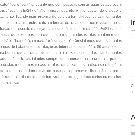
, “caba” “véi e “veia”; enquanto que com pessoas com as quais estabelecem
s”, “seu”, “s&#297;ô”. Além disso, quando o interlocutor do diálogo é
tamento, ficando mais próxima do polo da formalidade. Já as informantes
I
ntimidade com o outro, utilizam formas de tratamento que revelam não só
ão de respeito e afeição, tais como: “minina”, “meu fi”, “m&#297;a fia”,
 a pessoas do sexo oposto ou que também sejam idosas, elas mantêm menor
297;ô”, “home”, “camarada” e “compãiêro”. Constatamos que as falantes
formas de tratamento em relação às informantes entre 51 e 59 anos, o que
rcebemos que as formas de tratamento utilizadas por todas as informantes
gado ao fato de tais falantes sempre terem morado na zona rural e porque
e destacar que, mesmo assim, elas formalizam o seu discurso e impõem
ses resultados podem servir de base para promover discussões sobre o
ificando a ideia de que existem variedades linguísticas certas ou erradas,
municativas.
Go
se
A