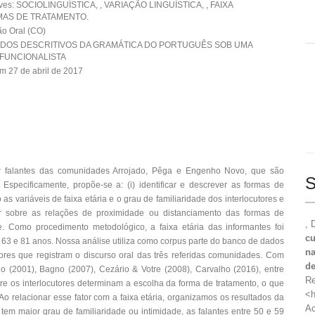
ves: SOCIOLINGUÍSTICA, , VARIAÇÃO LINGUÍSTICA, , FAIXA
RMAS DE TRATAMENTO.
o Oral (CO)
DOS DESCRITIVOS DA GRAMÁTICA DO PORTUGUÊS SOB UMA
 FUNCIONALISTA
m 27 de abril de 2017
por falantes das comunidades Arrojado, Pêga e Engenho Novo, que são
S
specificamente, propõe-se a: (i) identificar e descrever as formas de
s variáveis de faixa etária e o grau de familiaridade dos interlocutores e
utir sobre as relações de proximidade ou distanciamento das formas de
, 
e. Como procedimento metodológico, a faixa etária das informantes foi
cu
e 63 e 81 anos. Nossa análise utiliza como corpus parte do banco de dados
na
es que registram o discurso oral das três referidas comunidades. Com
de
 (2001), Bagno (2007), Cezário & Votre (2008), Carvalho (2016), entre
Re
ntre os interlocutores determinam a escolha da forma de tratamento, o que
<h
o relacionar esse fator com a faixa etária, organizamos os resultados da
Ac
 maior grau de familiaridade ou intimidade, as falantes entre 50 e 59