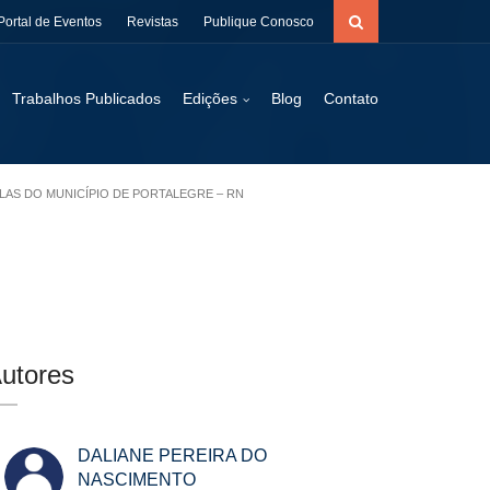
Portal de Eventos
Revistas
Publique Conosco
Trabalhos Publicados
Edições
Blog
Contato
LAS DO MUNICÍPIO DE PORTALEGRE – RN
utores
DALIANE PEREIRA DO
NASCIMENTO