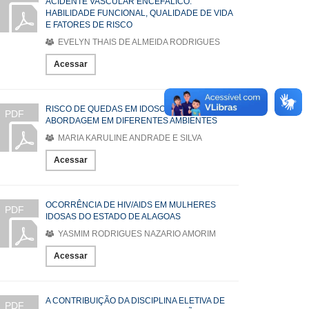
ACIDENTE VASCULAR ENCEFÁLICO:
HABILIDADE FUNCIONAL, QUALIDADE DE VIDA
E FATORES DE RISCO
EVELYN THAIS DE ALMEIDA RODRIGUES
Acessar
RISCO DE QUEDAS EM IDOSOS: UMA
PDF
ABORDAGEM EM DIFERENTES AMBIENTES
MARIA KARULINE ANDRADE E SILVA
Acessar
OCORRÊNCIA DE HIV/AIDS EM MULHERES
PDF
IDOSAS DO ESTADO DE ALAGOAS
YASMIM RODRIGUES NAZARIO AMORIM
Acessar
A CONTRIBUIÇÃO DA DISCIPLINA ELETIVA DE
PDF