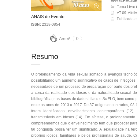
ENVELHECIM
Tema Livre 
AT-09: Afeti
ANAIS de Evento
Publicado 
ISSN:
2318-0854
Amei!
0
Resumo
O prolongamento da vida sexual somado a avanços tecnológic
possibilitando um aumento significativo de casos de Infecções 
necessidade de um processo de preparação por parte dos prof
a cerca da realidade dos idosos e da naturalidade sexual de
bibliográfica, nas bases de dados Lilacs e SciELO, bem como p
entre os anos de 2013 a 2017. De 37 artigos encontrados, 08 fo
foram identificados: envelhecimento contemporâneo (12)
transmissíveis em idosos (14). Em síntese, o prolongamento 
compreendemos que o envelhecimento tem que proceder paral
tal conquista possa ter um significado. A sexualidade na te
próprios idosos, familiares e pelos profissionais de saúd