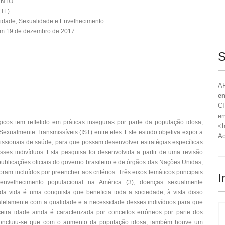
ENTO
(TL)
vidade, Sexualidade e Envelhecimento
em 19 de dezembro de 2017
S
AR
en
CI
e
os tem refletido em práticas inseguras por parte da população idosa,
<h
Sexualmente Transmissíveis (IST) entre eles. Este estudo objetiva expor a
Ac
issionais de saúde, para que possam desenvolver estratégias específicas
sses indivíduos. Esta pesquisa foi desenvolvida a partir de uma revisão
ublicações oficiais do governo brasileiro e de órgãos das Nações Unidas,
ram incluídos por preencher aos critérios. Três eixos temáticos principais
I
, envelhecimento populacional na América (3), doenças sexualmente
da vida é uma conquista que beneficia toda a sociedade, à vista disso
elamente com a qualidade e a necessidade desses indivíduos para que
rceira idade ainda é caracterizada por conceitos errôneos por parte dos
e. Concluiu-se que com o aumento da população idosa, também houve um