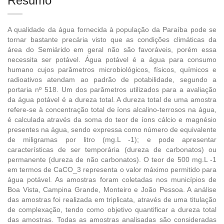
Resumo
A qualidade da água fornecida à população da Paraíba pode se
tornar bastante precária visto que as condições climáticas da
área do Semiárido em geral não são favoráveis, porém essa
necessita ser potável. Água potável é a água para consumo
humano cujos parâmetros microbiológicos, físicos, químicos e
radioativos atendam ao padrão de potabilidade, segundo a
portaria nº 518. Um dos parâmetros utilizados para a avaliação
da água potável é a dureza total. A dureza total de uma amostra
refere-se à concentração total de íons alcalino-terrosos na água,
é calculada através da soma do teor de íons cálcio e magnésio
presentes na água, sendo expressa como número de equivalente
de miligramas por litro (mg.L -1); e pode apresentar
características de ser temporária (dureza de carbonatos) ou
permanente (dureza de não carbonatos). O teor de 500 mg.L -1
em termos de CaCO_3 representa o valor máximo permitido para
água potável. As amostras foram coletadas nos municípios de
Boa Vista, Campina Grande, Monteiro e João Pessoa. A análise
das amostras foi realizada em triplicata, através de uma titulação
de complexação, tendo como objetivo quantificar a dureza total
das amostras. Todas as amostras analisadas são consideradas