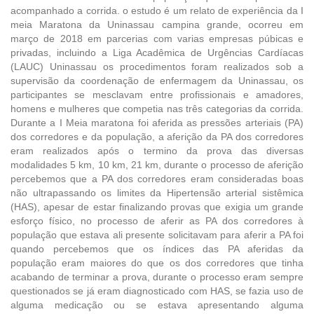
acompanhado a corrida. o estudo é um relato de experiência da I
meia Maratona da Uninassau campina grande, ocorreu em
março de 2018 em parcerias com varias empresas púbicas e
privadas, incluindo a Liga Acadêmica de Urgências Cardíacas
(LAUC) Uninassau os procedimentos foram realizados sob a
supervisão da coordenação de enfermagem da Uninassau, os
participantes se mesclavam entre profissionais e amadores,
homens e mulheres que competia nas três categorias da corrida.
Durante a I Meia maratona foi aferida as pressões arteriais (PA)
dos corredores e da população, a aferição da PA dos corredores
eram realizados após o termino da prova das diversas
modalidades 5 km, 10 km, 21 km, durante o processo de aferição
percebemos que a PA dos corredores eram consideradas boas
não ultrapassando os limites da Hipertensão arterial sistêmica
(HAS), apesar de estar finalizando provas que exigia um grande
esforço físico, no processo de aferir as PA dos corredores à
população que estava ali presente solicitavam para aferir a PA foi
quando percebemos que os índices das PA aferidas da
população eram maiores do que os dos corredores que tinha
acabando de terminar a prova, durante o processo eram sempre
questionados se já eram diagnosticado com HAS, se fazia uso de
alguma medicação ou se estava apresentando alguma