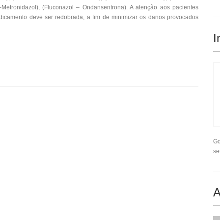
–Metronidazol), (Fluconazol – Ondansentrona). A atenção aos pacientes
dicamento deve ser redobrada, a fim de minimizar os danos provocados
I
Go
se
A