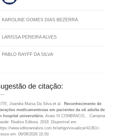
KAROLINE GOMES DIAS BEZERRA
LARISSA PEREIRA ALVES
PABLO RAYFF DA SILVA
ugestão de citação:
ITE, Joandra Maísa Da Silva et al..
Reconhecimento de
terações medicamentosas em pacientes da uti adulta de
 hospital universitário
. Anais III CONBRACIS... Campina
ande: Realize Editora, 2018. Disponível em:
ttps://www.editorarealize.com.br/artigo/visualizar/41361>.
esso em: 06/08/2026 15:50