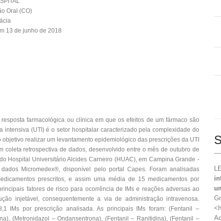
OSPITAL
o Oral (CO)
ácia
m 13 de junho de 2018
resposta farmacológica ou clínica em que os efeitos de um fármaco são
a intensiva (UTI) é o setor hospitalar caracterizado pela complexidade do
S
 objetivo realizar um levantamento epidemiológico das prescrições da UTI
com coleta retrospectiva de dados, desenvolvido entre o mês de outubro de
 do Hospital Universitário Alcides Carneiro (HUAC), em Campina Grande -
LE
e dados Micromedex®, disponível pelo portal Capes. Foram analisadas
in
edicamentos prescritos, e assim uma média de 15 medicamentos por
um
rincipais fatores de risco para ocorrência de IMs e reações adversas ao
Gr
ução injetável, consequentemente a via de administração intravenosa.
<h
 IMs por prescrição analisada. As principais IMs foram: (Fentanil –
Ac
), (Metronidazol – Ondansentrona), (Fentanil – Ranitidina), (Fentanil –