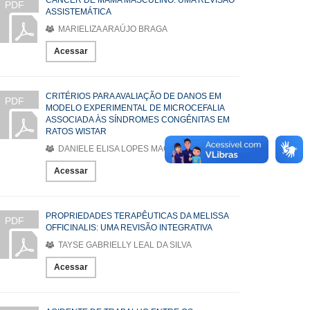
CÂNCER DE MAMA MASCULINO: UMA REVISÃO
PDF
ASSISTEMÁTICA
MARIELIZA ARAÚJO BRAGA
Acessar
CRITÉRIOS PARA AVALIAÇÃO DE DANOS EM
PDF
MODELO EXPERIMENTAL DE MICROCEFALIA
ASSOCIADA ÀS SÍNDROMES CONGÊNITAS EM
RATOS WISTAR
DANIELE ELISA LOPES MACHADO
Acessar
PROPRIEDADES TERAPÊUTICAS DA MELISSA
PDF
OFFICINALIS: UMA REVISÃO INTEGRATIVA
TAYSE GABRIELLY LEAL DA SILVA
Acessar