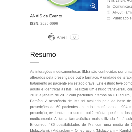
INTENSIVA, H
Comunicaçã
AT-03: Farm
ANAIS de Evento
Publicado e
ISSN:
2525-6696
Amei!
0
Resumo
As interações medicamentosas (IMs) são conhecidas por uma 
alterados pela presença de outro fármaco. A unidade de terapi
tratamento ao paciente em estado grave. Este estudo teve como
adulto e identificar às IMs. Realizou um estudo transversal, 
2016 a janeiro de 2017 com pacientes internos na UTI adulto,
Paraíba. A ocorrência de IMs foi avaliada pela da base d
prescrições de 60 pacientes obtendo um número de 904 m
prescrição, evidenciado o uso de polifarmácia que é um dos p
medicamento. A forma farmacêutica mais utilizada foi à sol
Encontrou 486 possibilidades de IMs com uma média de 8,1
Midazolam), (Midazolam – Omeprazol), (Midazolam – Ranitidina