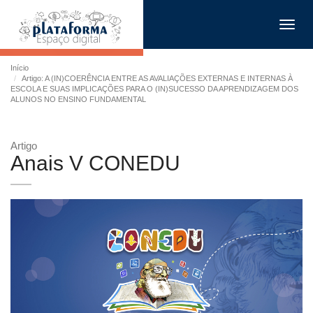
Toggl
navig
Início
Artigo: A (IN)COERÊNCIA ENTRE AS AVALIAÇÕES EXTERNAS E INTERNAS À
ESCOLA E SUAS IMPLICAÇÕES PARA O (IN)SUCESSO DA APRENDIZAGEM DOS
ALUNOS NO ENSINO FUNDAMENTAL
Artigo
Anais V CONEDU