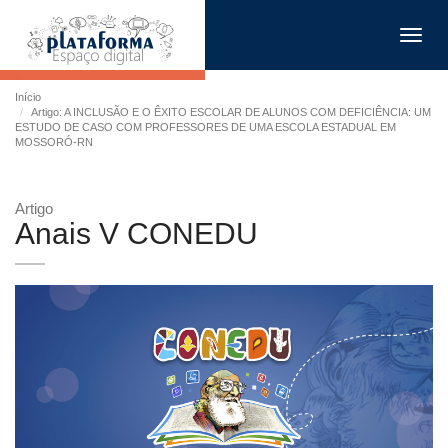
Toggl
navig
Início
Artigo: A INCLUSÃO E O ÊXITO ESCOLAR DE ALUNOS COM DEFICIÊNCIA: UM
ESTUDO DE CASO COM PROFESSORES DE UMA ESCOLA ESTADUAL EM
MOSSORÓ-RN
Artigo
Anais V CONEDU