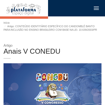
Toggl
navig
Início
Artigo: CONTEÚDO IDENTITÁRIO ESPECÍFICO DO CANDOMBLÉ BANTO
PARA INCLUSÃO NO ENSINO BRASILEIRO COM BASE NA LEI. 10.639/2003/PR
Artigo
Anais V CONEDU