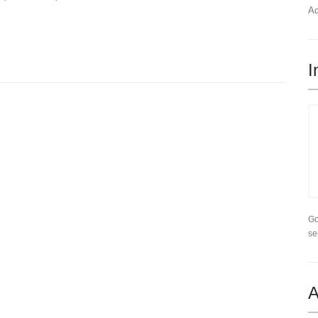
Ac
I
Go
se
A