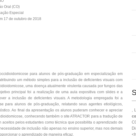
NO
o Oral (CO)
ação Especial
m 17 de outubro de 2018
 coccidioidomicose para alunos de pós-graduação em especialização em
tribuindo um método simples para a inclusão de deficientes visuais com
cidioidomicose, uma doença atualmente virulenta causada por fungos das
S
jetivo principal foi a realização de uma aula expositiva com slides e a
ver a inclusão de deficientes visuais. A metodologia empregada foi a
e para alunos de pós-graduação, relatando seus agentes etiológicos,
, 
nóstico. Ao final da apresentação os alunos puderam conhecer e apreciar
co
cidioidomicose, conhecendo também o site ATRACTOR para a tradução de
CO
m aceitos pelos estudantes como técnica que possibilita o aprendizado de
Di
a necessidade de inclusão não apenas no ensino superior, mas nos demais
<h
roporcionar o aprendizado de maneira eficaz.