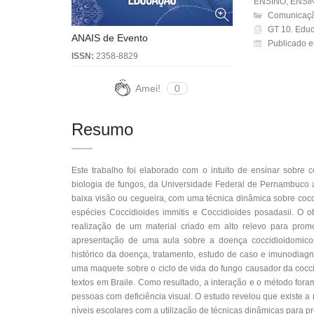
ENSINO, ENSI
Comunicaçã
GT 10. Educ
ANAIS de Evento
Publicado e
ISSN:
2358-8829
Amei!
0
Resumo
Este trabalho foi elaborado com o intuito de ensinar sobre
biologia de fungos, da Universidade Federal de Pernambuco a
baixa visão ou cegueira, com uma técnica dinâmica sobre coc
espécies Coccidioides immitis e Coccidioides posadasii. O ob
realização de um material criado em alto relevo para promo
apresentação de uma aula sobre a doença coccidioidomicos
histórico da doença, tratamento, estudo de caso e imunodiag
uma maquete sobre o ciclo de vida do fungo causador da coc
textos em Braile. Como resultado, a interação e o método fora
pessoas com deficiência visual. O estudo revelou que existe 
níveis escolares com a utilização de técnicas dinâmicas para p