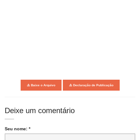
Baixe o Arquivo
Declaração de Publicação
Deixe um comentário
Seu nome: *