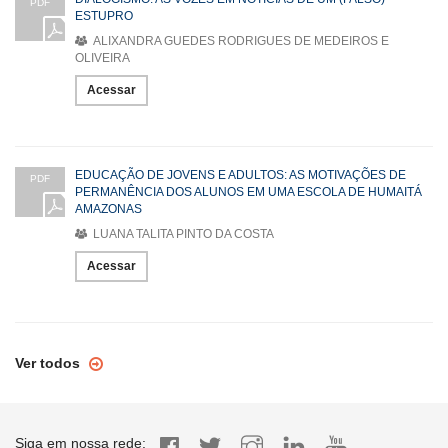
PDF
ESTUPRO
ALIXANDRA GUEDES RODRIGUES DE MEDEIROS E
OLIVEIRA
Acessar
EDUCAÇÃO DE JOVENS E ADULTOS: AS MOTIVAÇÕES DE
PDF
PERMANÊNCIA DOS ALUNOS EM UMA ESCOLA DE HUMAITÁ
AMAZONAS
LUANA TALITA PINTO DA COSTA
Acessar
Ver todos
Siga em nossa rede: