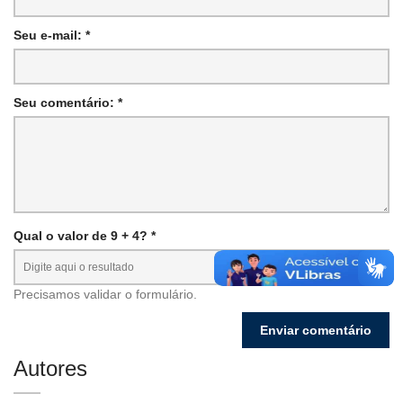
Seu e-mail: *
Seu comentário: *
Qual o valor de 9 + 4? *
Precisamos validar o formulário.
Autores