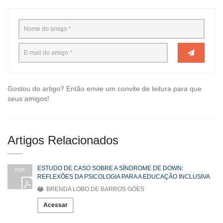
Gostou do artigo? Então envie um convite de leitura para que
seus amigos!
Artigos Relacionados
ESTUDO DE CASO SOBRE A SÍNDROME DE DOWN:
PDF
REFLEXÕES DA PSICOLOGIA PARA A EDUCAÇÃO INCLUSIVA
BRENDA LOBO DE BARROS GÓES
Acessar