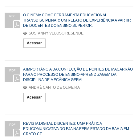
O CINEMA COMO FERRAMENTA EDUCACIONAL
PDF
TRANSDISCIPLINAR: UM RELATO DE EXPERIÊNCIA A PARTIR
DE DOCENTES DO ENSINO SUPERIOR.
SUSI ANNY VELOSO RESENDE
Acessar
A IMPORTÂNCIA DA CONFECÇÃO DE PONTES DE MACARRÃO
PDF
PARA O PROCESSO DE ENSINO-APRENDIZAGEM DA
DISCIPLINA DE MECÂNICA GERAL.
ANDRÉ CANTO DE OLIVEIRA
Acessar
REVISTA DIGITAL DISCENTES: UMA PRÁTICA
PDF
EDUCOMUNICATIVA DO EJA NA EEFM ESTADO DA BAHIA EM
CRATO-CE