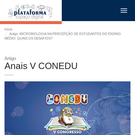
Toggl
navig
Início
Artigo: MICROBIOLOGIA NA PERCEPÇÃO DE ESTUDANTES DO ENSINO
MÉDIO: QUAIS OS DESAFIOS?
Artigo
Anais V CONEDU