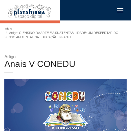
Toggl
navig
Início
Artigo: O ENSINO DA ARTE E A SUSTENTABILIDADE: UM DESPERTAR DO
SENSO AMBIENTAL NA EDUCAÇÃO INFANTIL.
Artigo
Anais V CONEDU