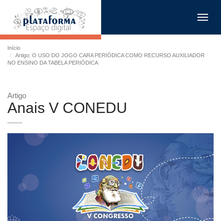
Toggl
navig
Início
Artigo: O USO DO JOGO CARA PERIÓDICA COMO RECURSO AUXILIADOR
NO ENSINO DA TABELA PERIÓDICA
Artigo
Anais V CONEDU