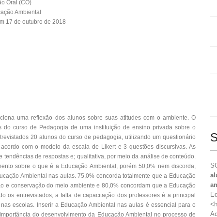
o Oral (CO)
ação Ambiental
m 17 de outubro de 2018
ciona uma reflexão dos alunos sobre suas atitudes com o ambiente. O
os do curso de Pedagogia de uma instituição de ensino privada sobre o
S
evistados 20 alunos do curso de pedagogia, utilizando um questionário
 acordo com o modelo da escala de Likert e 3 questões discursivas. As
e tendências de respostas e; qualitativa, por meio da análise de conteúdo.
SO
mento sobre o que é a Educação Ambiental, porém 50,0% nem discorda,
al
ducação Ambiental nas aulas. 75,0% concorda totalmente que a Educação
am
ação e conservação do meio ambiente e 80,0% concordam que a Educação
Ed
 os entrevistados, a falta de capacitação dos professores é a principal
<h
as escolas. Inserir a Educação Ambiental nas aulas é essencial para o
Ac
 importância do desenvolvimento da Educação Ambiental no processo de