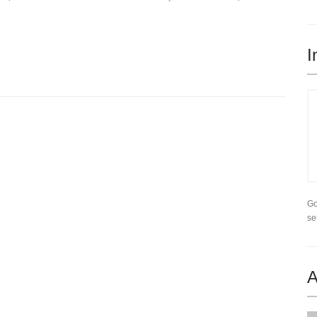
I
Go
se
A