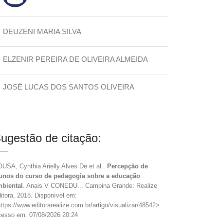
DEUZENI MARIA SILVA
ELZENIR PEREIRA DE OLIVEIRA ALMEIDA
JOSÉ LUCAS DOS SANTOS OLIVEIRA
ugestão de citação:
USA, Cynthia Arielly Alves De et al..
Percepção de
unos do curso de pedagogia sobre a educação
biental
. Anais V CONEDU... Campina Grande: Realize
itora, 2018. Disponível em:
ttps://www.editorarealize.com.br/artigo/visualizar/48542>.
esso em: 07/08/2026 20:24