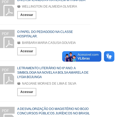
DIVERSIFICANDO A PRÁTICA EM MYRIÁPODA
PDF
WELLINGTON DE ALMEIDA OLIVEIRA
Acessar
O PAPEL DO PEDAGOGO NA CLASSE
PDF
HOSPITALAR.
BARBARA MARIA CASUSA GOUVEIA
Acessar
LETRAMENTO LITERÁRIO NO 6º ANO: A
PDF
SIMBOLOGIA NA NOVELA A BOLSA AMARELA DE
LYGIA BOJUNGA
NADJANE MORAES DE LIMA E SILVA
Acessar
A DESVALORIZAÇÃO DO MAGISTÉRIO NO BOJO
PDF
CONCURSOS PÚBLICOS JURÍDICOS NO BRASIL