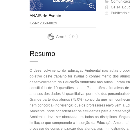
Comunicaçã
GT 14. Educ
Publicado e
ANAIS de Evento
ISSN:
2358-8829
Amei!
0
Resumo
O desenvolvimento da Educação Ambiental nas aulas propor
objetivo deste trabalho foi avaliar o conhecimento dos alun
desenvolvimento da Educação Ambiental nas aulas. Foram entr
constituído de 10 questões, sendo 7 questões afirmativas de
analises dos dados foi quantitativa, por meio dos percentuais d
Grande parte dos alunos (75,0%) concorda que tem conheci
nem concorda (indiferença) que os professores envolvem a E
Ambiental pode conscientizar os estudantes para a preserv
Ambiental deve ser abordada em todas as disciplinas. Segundo
limitação que compromete a inserção da Educação Ambiental n
processo de conscientização dos alunos, assim, mostrando a