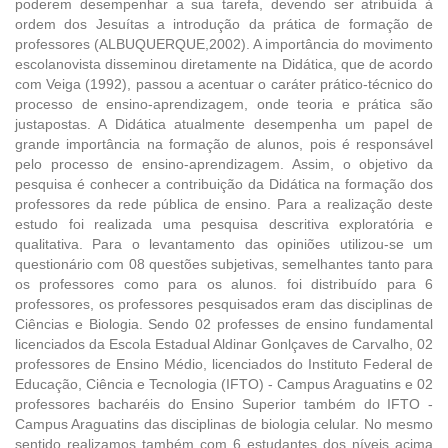
poderem desempenhar a sua tarefa, devendo ser atribuída à
ordem dos Jesuítas a introdução da prática de formação de
professores (ALBUQUERQUE,2002). A importância do movimento
escolanovista disseminou diretamente na Didática, que de acordo
com Veiga (1992), passou a acentuar o caráter prático-técnico do
processo de ensino-aprendizagem, onde teoria e prática são
justapostas. A Didática atualmente desempenha um papel de
grande importância na formação de alunos, pois é responsável
pelo processo de ensino-aprendizagem. Assim, o objetivo da
pesquisa é conhecer a contribuição da Didática na formação dos
professores da rede pública de ensino. Para a realização deste
estudo foi realizada uma pesquisa descritiva exploratória e
qualitativa. Para o levantamento das opiniões utilizou-se um
questionário com 08 questões subjetivas, semelhantes tanto para
os professores como para os alunos. foi distribuído para 6
professores, os professores pesquisados eram das disciplinas de
Ciências e Biologia. Sendo 02 professes de ensino fundamental
licenciados da Escola Estadual Aldinar Gonlçaves de Carvalho, 02
professores de Ensino Médio, licenciados do Instituto Federal de
Educação, Ciência e Tecnologia (IFTO) - Campus Araguatins e 02
professores bacharéis do Ensino Superior também do IFTO -
Campus Araguatins das disciplinas de biologia celular. No mesmo
sentido realizamos também com 6 estudantes dos níveis acima