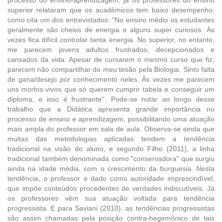
superior relataram que os acadêmicos tem baixo desempenho,
como cita um dos entrevistados: "No ensino médio os estudantes
geralmente são cheios de energia e alguns super curiosos. Às
vezes fica difícil controlar tanta energia. No superior, no entanto,
me parecem jovens adultos frustrados, decepcionados e
cansados da vida. Apesar de cursarem o mesmo curso que fiz,
parecem não compartilhar do meu tesão pela Biologia. Sinto falta
de gana/desejo por conhecimento neles. Às vezes me parecem
uns mortos-vivos que só querem cumprir tabela e conseguir um
diploma, e isso é frustrante''. Pode-se notar ao longo desse
trabalho que a Didática apresenta grande importância no
processo de ensino e aprendizagem, possibilitando uma atuação
mais ampla do professor em sala de aula. Observa-se ainda que
muitas das metodologias aplicadas tendem a tendência
tradicional na visão do aluno, e segundo Filho (2011), a linha
tradicional também denominada como "conservadora" que surgiu
ainda na idade média, com o crescimento da burguesia. Nesta
tendência, o professor e dado como autoridade imprescindível,
que impõe conteúdos procedentes de verdades indiscutíveis. Já
os professores vêm sua atuação voltada para tendência
progressista. E para Saviani (2010), as tendências progressistas
são assim chamadas pela posição contra-hegemônico de tais