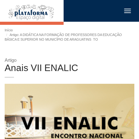
Toggl
navig
Início
Artigo: A DIDÁTICA NA FORMAÇÃO DE PROFESSORES DA EDUCAÇÃO
BÁSICA E SUPERIOR NO MUNICÍPIO DE ARAGUATINS  TO
Artigo
Anais VII ENALIC