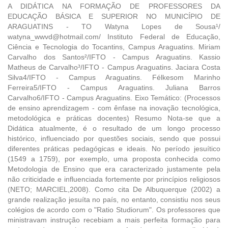
A DIDÁTICA NA FORMAÇÃO DE PROFESSORES DA
EDUCAÇÃO BÁSICA E SUPERIOR NO MUNICÍPIO DE
ARAGUATINS - TO Watyna Lopes de Sousa¹/
watyna_wwvd@hotmail.com/ Instituto Federal de Educação,
Ciência e Tecnologia do Tocantins, Campus Araguatins. Miriam
Carvalho dos Santos²/IFTO - Campus Araguatins. Kassio
Matheus de Carvalho³/IFTO - Campus Araguatins. Jaciara Costa
Silva4/IFTO - Campus Araguatins. Félkesom Marinho
Ferreira5/IFTO - Campus Araguatins. Juliana Barros
Carvalho6/IFTO - Campus Araguatins. Eixo Temático: (Processos
de ensino aprendizagem - com ênfase na inovação tecnológica,
metodológica e práticas docentes) Resumo Nota-se que a
Didática atualmente, é o resultado de um longo processo
histórico, influenciado por questões sociais, sendo que possui
diferentes práticas pedagógicas e ideais. No período jesuítico
(1549 a 1759), por exemplo, uma proposta conhecida como
Metodologia de Ensino que era caracterizado justamente pela
não criticidade e influenciada fortemente por princípios religiosos
(NETO; MARCIEL,2008). Como cita De Albuquerque (2002) a
grande realização jesuíta no país, no entanto, consistiu nos seus
colégios de acordo com o "Ratio Studiorum". Os professores que
ministravam instrução recebiam a mais perfeita formação para