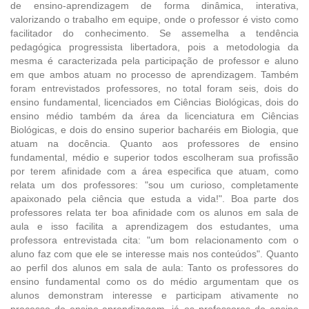
de ensino-aprendizagem de forma dinâmica, interativa,
valorizando o trabalho em equipe, onde o professor é visto como
facilitador do conhecimento. Se assemelha a tendência
pedagógica progressista libertadora, pois a metodologia da
mesma é caracterizada pela participação de professor e aluno
em que ambos atuam no processo de aprendizagem. Também
foram entrevistados professores, no total foram seis, dois do
ensino fundamental, licenciados em Ciências Biológicas, dois do
ensino médio também da área da licenciatura em Ciências
Biológicas, e dois do ensino superior bacharéis em Biologia, que
atuam na docência. Quanto aos professores de ensino
fundamental, médio e superior todos escolheram sua profissão
por terem afinidade com a área especifica que atuam, como
relata um dos professores: "sou um curioso, completamente
apaixonado pela ciência que estuda a vida!". Boa parte dos
professores relata ter boa afinidade com os alunos em sala de
aula e isso facilita a aprendizagem dos estudantes, uma
professora entrevistada cita: "um bom relacionamento com o
aluno faz com que ele se interesse mais nos conteúdos". Quanto
ao perfil dos alunos em sala de aula: Tanto os professores do
ensino fundamental como os do médio argumentam que os
alunos demonstram interesse e participam ativamente no
processo do ensino-aprendizagem, já os professores do ensino