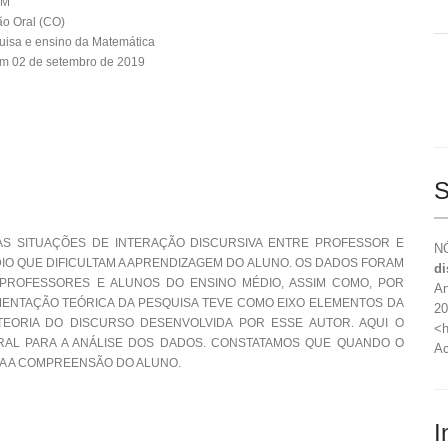
EM
o Oral (CO)
uisa e ensino da Matemática
em 02 de setembro de 2019
S
AS SITUAÇÕES DE INTERAÇÃO DISCURSIVA ENTRE PROFESSOR E
NÓ
DIO QUE DIFICULTAM A APRENDIZAGEM DO ALUNO. OS DADOS FORAM
di
PROFESSORES E ALUNOS DO ENSINO MÉDIO, ASSIM COMO, POR
An
MENTAÇÃO TEÓRICA DA PESQUISA TEVE COMO EIXO ELEMENTOS DA
20
 TEORIA DO DISCURSO DESENVOLVIDA POR ESSE AUTOR. AQUI O
<h
AL PARA A ANÁLISE DOS DADOS. CONSTATAMOS QUE QUANDO O
Ac
TA A COMPREENSÃO DO ALUNO.
I