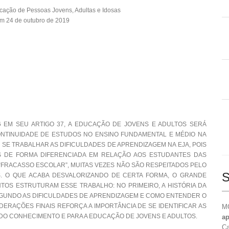
cação de Pessoas Jovens, Adultas e Idosas
m 24 de outubro de 2019
96 EM SEU ARTIGO 37, A EDUCAÇÃO DE JOVENS E ADULTOS SERÁ
NTINUIDADE DE ESTUDOS NO ENSINO FUNDAMENTAL E MÉDIO NA
E SE TRABALHAR AS DIFICULDADES DE APRENDIZAGEM NA EJA, POIS
S DE FORMA DIFERENCIADA EM RELAÇÃO AOS ESTUDANTES DAS
“FRACASSO ESCOLAR”, MUITAS VEZES NÃO SÃO RESPEITADOS PELO
S
S. O QUE ACABA DESVALORIZANDO DE CERTA FORMA, O GRANDE
OS ESTRUTURAM ESSE TRABALHO: NO PRIMEIRO, A HISTÓRIA DA
SEGUNDO AS DIFICULDADES DE APRENDIZAGEM E COMO ENTENDER O
ERAÇÕES FINAIS REFORÇA A IMPORTÂNCIA DE SE IDENTIFICAR AS
MO
DO CONHECIMENTO E PARA A EDUCAÇÃO DE JOVENS E ADULTOS.
ap
Ca