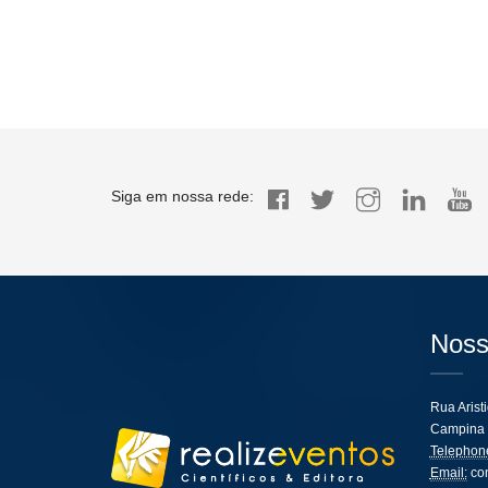
Siga em nossa rede:
Noss
Rua Arist
Campina 
Telephon
Email:
co