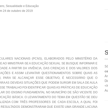
ero, Sexualidade e Educação
m 24 de outubro de 2019
S
LARES NACIONAIS (PCNS), ELABORADOS PELO MINISTÉRIO DA
E AO MINISTRAR-SE A EDUCAÇÃO SEXUAL SE BUSQUE INFORMAR E
SO
ADE A PARTIR DA VIVÊNCIA, DAS CRENÇAS E DOS VALORES DOS
co
MAÇÕES E ASSIM LEVANTAR QUESTIONAMENTOS SOBRE QUAIS AS
An
, PARA SE ALCANÇAR ESSE OBJETIVO, É NECESSÁRIO QUE O
Di
ARA AS DEVIDAS SITUAÇÕES QUE PODEM SURGIR EM SALA DE AULA
<h
SSE TRABALHO FOI IDENTIFICAR QUAIS AS PRÁTICAS DE EDUCAÇÃO
Ac
AR DO ENSINO FUNDAMENTAL NO MUNICÍPIO DE SÃO VICENTE DO
UCAÇÃO BÁSICA. O LEVANTAMENTO DO TEMA EM QUESTÃO SE DEU
LIZADA COM TRÊS PROFESSORES DE CADA ESCOLA, A QUAL FOI
OS RESULTADOS DEMONSTRARAM QUE EXISTE UMA GRANDE LACUNA