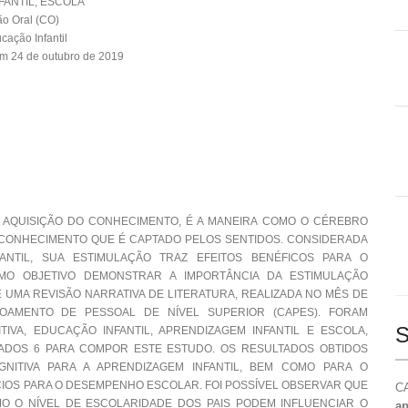
ANTIL, ESCOLA
o Oral (CO)
ação Infantil
m 24 de outubro de 2019
 AQUISIÇÃO DO CONHECIMENTO, É A MANEIRA COMO O CÉREBRO
CONHECIMENTO QUE É CAPTADO PELOS SENTIDOS. CONSIDERADA
ANTIL, SUA ESTIMULAÇÃO TRAZ EFEITOS BENÉFICOS PARA O
OMO OBJETIVO DEMONSTRAR A IMPORTÂNCIA DA ESTIMULAÇÃO
DE UMA REVISÃO NARRATIVA DE LITERATURA, REALIZADA NO MÊS DE
ÇOAMENTO DE PESSOAL DE NÍVEL SUPERIOR (CAPES). FORAM
S
VA, EDUCAÇÃO INFANTIL, APRENDIZAGEM INFANTIL E ESCOLA,
ADOS 6 PARA COMPOR ESTE ESTUDO. OS RESULTADOS OBTIDOS
GNITIVA PARA A APRENDIZAGEM INFANTIL, BEM COMO PARA O
CIOS PARA O DESEMPENHO ESCOLAR. FOI POSSÍVEL OBSERVAR QUE
CA
O O NÍVEL DE ESCOLARIDADE DOS PAIS PODEM INFLUENCIAR O
ap