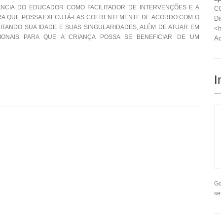
ÂNCIA DO EDUCADOR COMO FACILITADOR DE INTERVENÇÕES E A
CO
RA QUE POSSA EXECUTÁ-LAS COERENTEMENTE DE ACORDO COM O
Di
ITANDO SUA IDADE E SUAS SINGULARIDADES, ALÉM DE ATUAR EM
<h
IONAIS PARA QUE A CRIANÇA POSSA SE BENEFICIAR DE UM
Ac
I
Go
se