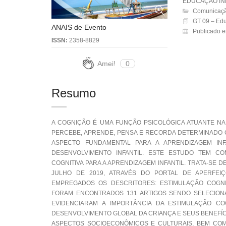
EDUCAÇÃO INF
Comunicaçã
GT 09 – Educ
ANAIS de Evento
Publicado e
ISSN:
2358-8829
Amei!
0
Resumo
A COGNIÇÃO É UMA FUNÇÃO PSICOLÓGICA ATUANTE NA
PERCEBE, APRENDE, PENSA E RECORDA DETERMINADO 
ASPECTO FUNDAMENTAL PARA A APRENDIZAGEM INF
DESENVOLVIMENTO INFANTIL. ESTE ESTUDO TEM C
COGNITIVA PARA A APRENDIZAGEM INFANTIL. TRATA-SE 
JULHO DE 2019, ATRAVÉS DO PORTAL DE APERFEI
EMPREGADOS OS DESCRITORES: ESTIMULAÇÃO COGNITI
FORAM ENCONTRADOS 131 ARTIGOS SENDO SELECION
EVIDENCIARAM A IMPORTÂNCIA DA ESTIMULAÇÃO CO
DESENVOLVIMENTO GLOBAL DA CRIANÇA E SEUS BENEFÍ
ASPECTOS SOCIOECONÔMICOS E CULTURAIS, BEM COM