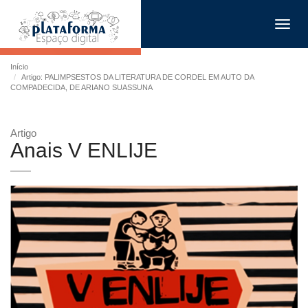
Toggl
navig
Início
Artigo: PALIMPSESTOS DA LITERATURA DE CORDEL EM AUTO DA
COMPADECIDA, DE ARIANO SUASSUNA
Artigo
Anais V ENLIJE