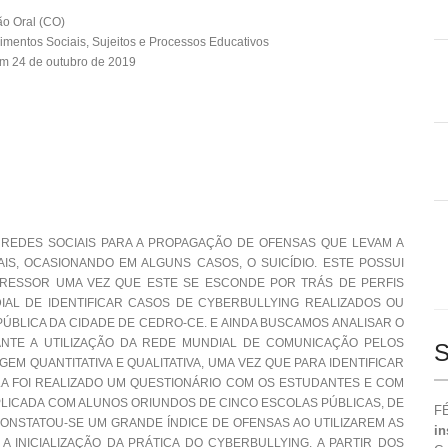
o Oral (CO)
mentos Sociais, Sujeitos e Processos Educativos
m 24 de outubro de 2019
 REDES SOCIAIS PARA A PROPAGAÇÃO DE OFENSAS QUE LEVAM A
S, OCASIONANDO EM ALGUNS CASOS, O SUICÍDIO. ESTE POSSUI
AGRESSOR UMA VEZ QUE ESTE SE ESCONDE POR TRÁS DE PERFIS
IAL DE IDENTIFICAR CASOS DE CYBERBULLYING REALIZADOS OU
ÚBLICA DA CIDADE DE CEDRO-CE. E AINDA BUSCAMOS ANALISAR O
NTE A UTILIZAÇÃO DA REDE MUNDIAL DE COMUNICAÇÃO PELOS
S
EM QUANTITATIVA E QUALITATIVA, UMA VEZ QUE PARA IDENTIFICAR
LA FOI REALIZADO UM QUESTIONÁRIO COM OS ESTUDANTES E COM
PLICADA COM ALUNOS ORIUNDOS DE CINCO ESCOLAS PÚBLICAS, DE
FÉ
 CONSTATOU-SE UM GRANDE ÍNDICE DE OFENSAS AO UTILIZAREM AS
in
A INICIALIZAÇÃO DA PRÁTICA DO CYBERBULLYING. A PARTIR DOS