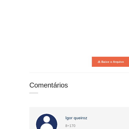
Baixe o Arquivo
Comentários
Igor queiroz
8÷170