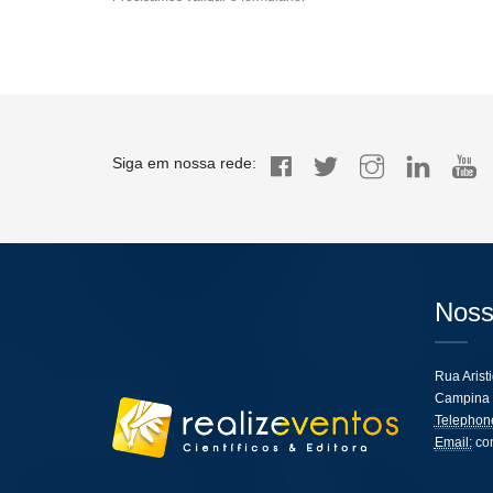
Siga em nossa rede:
Noss
Rua Arist
Campina 
Telephon
Email:
co