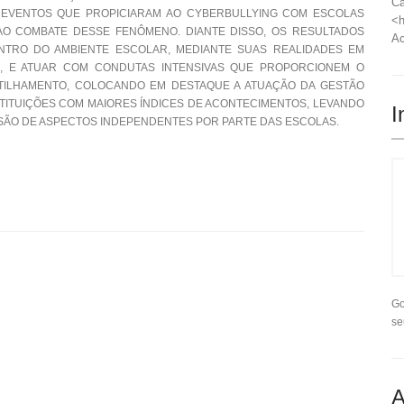
Ca
 EVENTOS QUE PROPICIARAM AO CYBERBULLYING COM ESCOLAS
<h
AO COMBATE DESSE FENÔMENO. DIANTE DISSO, OS RESULTADOS
Ac
TRO DO AMBIENTE ESCOLAR, MEDIANTE SUAS REALIDADES EM
S, E ATUAR COM CONDUTAS INTENSIVAS QUE PROPORCIONEM O
TILHAMENTO, COLOCANDO EM DESTAQUE A ATUAÇÃO DA GESTÃO
NSTITUIÇÕES COM MAIORES ÍNDICES DE ACONTECIMENTOS, LEVANDO
I
SÃO DE ASPECTOS INDEPENDENTES POR PARTE DAS ESCOLAS.
Go
se
A