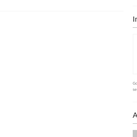
I
Go
se
A