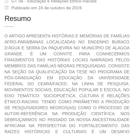
GT 06 - Educação e Relações Étnico-Raciais
Publicado em 24 de outubro de 2019
Resumo
O ARTIGO APRESENTA HISTÓRIAS E MEMÓRIAS DE FAMÍLIAS
AFRO-PARAIBANAS LOCALIZADAS NO ENGENHO BURACO
D’ÁGUA E SERRA DA PAQUEVIRA NO MUNICÍPIO DE ALAGOA
GRANDE. É UM CONVITE PARA CONHECERMOS
FRAGMENTOS DAS HISTÓRIAS LOCAIS NARRADAS PELOS
MEMBROS DAS FAMÍLIAS NEGRAS PESQUISADAS. CONSISTE
NA SEÇÃO DA QUALIFICAÇÃO DA TESE NO PROGRAMA DE
PÓS-GRADUAÇÃO EM EDUCAÇÃO DA UNIVERSIDADE
FEDERAL DO CEARÁ/FACED, NA LINHA DE PESQUISA:
MOVIMENTOS SOCIAIS, EDUCAÇÃO POPULAR E ESCOLA, NO
EIXO TEMÁTICO: SOCIOPOÉTICA, CULTURA E RELAÇÕES
ÉTNICO-RACIAIS. TENDO COMO PARÂMETRO A PRODUÇÃO
DE PESQUISADORES NEGROS(AS) COMO O PROCESSO DE
AUTOR-REFERÊNCIA NA PRODUÇÃO CIENTÍFICA. NOS
DEBRUÇARMOS NO PASSADO DA NOSSA ANCESTRALIDADE
AFRICANA NA PERSPECTIVA DO FORTALECIMENTO DAS
RAÍZES HISTÓRICAS E CULTURAIS É UM DESAFIO