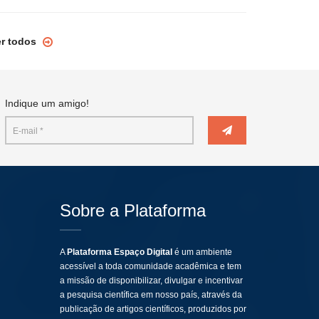
er todos
Indique um amigo!
Sobre a Plataforma
A
Plataforma Espaço Digital
é um ambiente
acessível a toda comunidade acadêmica e tem
a missão de disponibilizar, divulgar e incentivar
a pesquisa científica em nosso país, através da
publicação de artigos científicos, produzidos por