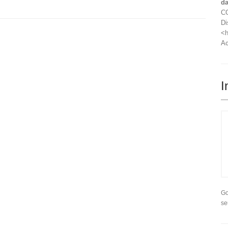
da
CO
Di
<h
Ac
I
Go
se