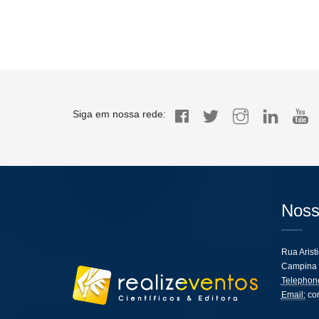
Siga em nossa rede:
Noss
Rua Arist
Campina 
Telephon
Email:
co