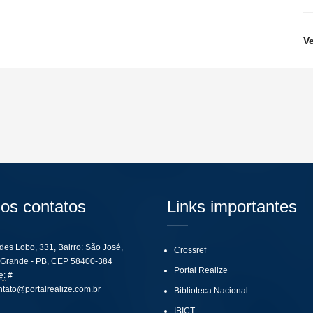
V
os contatos
Links importantes
ides Lobo, 331, Bairro: São José,
Crossref
Grande - PB, CEP 58400-384
Portal Realize
e:
#
ntato@portalrealize.com.br
Biblioteca Nacional
IBICT