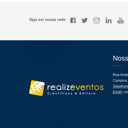
Siga em nossa rede:
Noss
Rua Arist
Campina 
Telephon
Email:
co