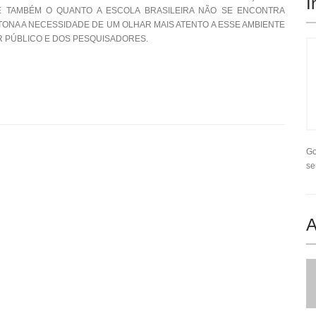
I
TE TAMBÉM O QUANTO A ESCOLA BRASILEIRA NÃO SE ENCONTRA
ONA A NECESSIDADE DE UM OLHAR MAIS ATENTO A ESSE AMBIENTE
 PÚBLICO E DOS PESQUISADORES.
Go
se
A