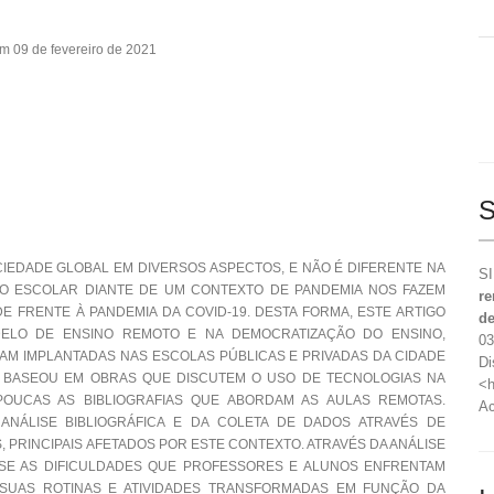
m 09 de fevereiro de 2021
S
CIEDADE GLOBAL EM DIVERSOS ASPECTOS, E NÃO É DIFERENTE NA
SI
O ESCOLAR DIANTE DE UM CONTEXTO DE PANDEMIA NOS FAZEM
re
E FRENTE À PANDEMIA DA COVID-19. DESTA FORMA, ESTE ARTIGO
de
DELO DE ENSINO REMOTO E NA DEMOCRATIZAÇÃO DO ENSINO,
03
AM IMPLANTADAS NAS ESCOLAS PÚBLICAS E PRIVADAS DA CIDADE
Di
SE BASEOU EM OBRAS QUE DISCUTEM O USO DE TECNOLOGIAS NA
<h
OUCAS AS BIBLIOGRAFIAS QUE ABORDAM AS AULAS REMOTAS.
Ac
ANÁLISE BIBLIOGRÁFICA E DA COLETA DE DADOS ATRAVÉS DE
 PRINCIPAIS AFETADOS POR ESTE CONTEXTO. ATRAVÉS DA ANÁLISE
-SE AS DIFICULDADES QUE PROFESSORES E ALUNOS ENFRENTAM
SUAS ROTINAS E ATIVIDADES TRANSFORMADAS EM FUNÇÃO DA