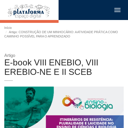
Toggl
navig
Início
Artigo: CONSTRUÇÃO DE UM MINHOCÁRIO: A ATIVIDADE PRÁTICA COMO
CAMINHO POSSÍVEL PARA O APRENDIZADO
Artigo
E-book VIII ENEBIO, VIII
EREBIO-NE E II SCEB