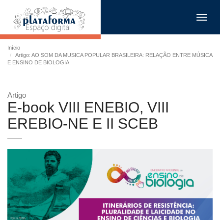
Toggl
navig
Início
Artigo: AO SOM DA MUSICA POPULAR BRASILEIRA: RELAÇÃO ENTRE MÚSICA
E ENSINO DE BIOLOGIA
Artigo
E-book VIII ENEBIO, VIII
EREBIO-NE E II SCEB